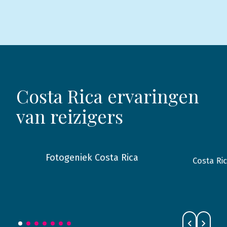
Costa Rica ervaringen
van reizigers
Fotogeniek Costa Rica
Costa Ri
2023
Costa Rica
2018