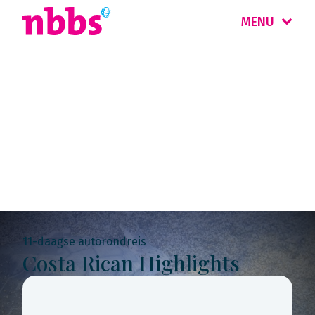
MENU
Rondreis
Costa Rica &
Nicaragua
11-daagse autorondreis
Costa Rican Highlights