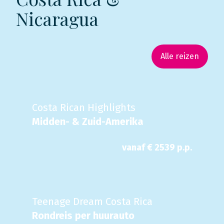
Nicaragua
Alle reizen
Costa Rican Highlights
Midden- & Zuid-Amerika
vanaf €
2539
p.p.
Teenage Dream Costa Rica
Rondreis per huurauto