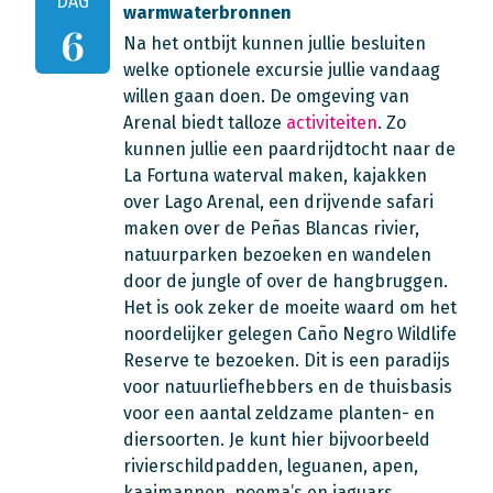
DAG
warmwaterbronnen
6
Na het ontbijt kunnen jullie besluiten
welke optionele excursie jullie vandaag
willen gaan doen. De omgeving van
Arenal biedt talloze
activiteiten
. Zo
kunnen jullie een paardrijdtocht naar de
La Fortuna waterval maken, kajakken
over Lago Arenal, een drijvende safari
maken over de Peñas Blancas rivier,
natuurparken bezoeken en wandelen
door de jungle of over de hangbruggen.
Het is ook zeker de moeite waard om het
noordelijker gelegen Caño Negro Wildlife
Reserve te bezoeken. Dit is een paradijs
voor natuurliefhebbers en de thuisbasis
voor een aantal zeldzame planten- en
diersoorten. Je kunt hier bijvoorbeeld
rivierschildpadden, leguanen, apen,
kaaimannen, poema’s en jaguars