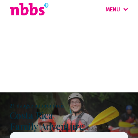
MENU
Rondreis
Costa Rica &
Nicaragua
21-daagse autorondreis
Costa Rica
Family Adventure