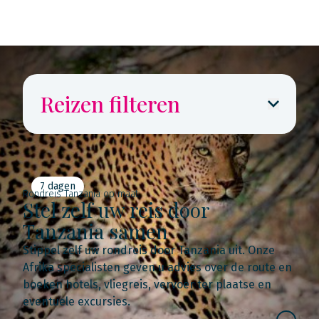
Reizen filteren
7 dagen
Rondreis Tanzania op maat
Stel zelf uw reis door
Tanzania samen
Stippel zelf uw rondreis door Tanzania uit. Onze
Afrika specialisten geven u advies over de route en
boeken hotels, vliegreis, vervoer ter plaatse en
eventuele excursies.