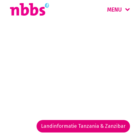
MENU
Rondreis
Tanzania & Zanzibar
Een safariland vol beroemde wildparken
zoals de Serengeti en de Ngorongoro krater.
Iconisch is de Kilimanjaro, met 5.895 meter de
hoogste berg van Afrika. Na uw safari kunt u
relaxen op Zanzibar.
Landinformatie Tanzania & Zanzibar
Rondreis routekaarten