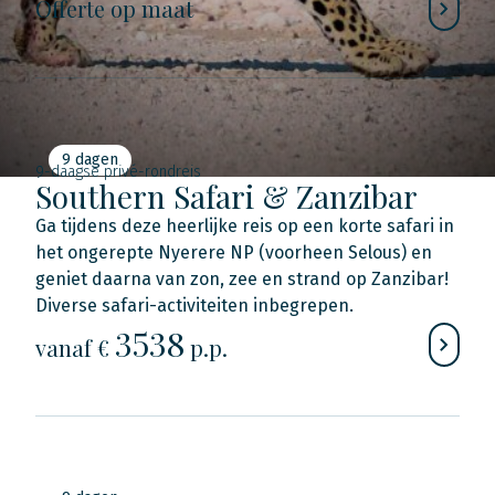
Offerte op maat
9 dagen
9-daagse privé-rondreis
Southern Safari & Zanzibar
Ga tijdens deze heerlijke reis op een korte safari in
het ongerepte Nyerere NP (voorheen Selous) en
geniet daarna van zon, zee en strand op Zanzibar!
Diverse safari-activiteiten inbegrepen.
3538
vanaf €
p.p.