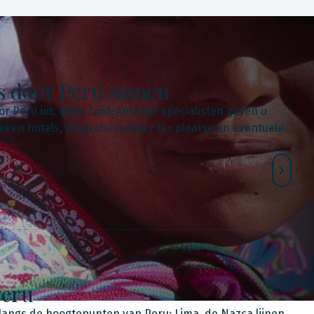
eis door Peru samen
oor Peru uit. Onze Zuid-Amerika specialisten geven u
ken hotels, vliegreis, vervoer ter plaatse en eventuele
Peru
s langs de hoogtepunten van Peru: Lima, de Nazca lijnen,