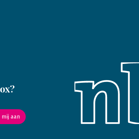
box?
 mij aan