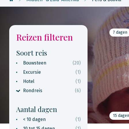
7 dagen
Reizen filteren
Soort reis
Bouwsteen
(20)
Excursie
(1)
Hotel
(1)
Rondreis
(6)
Aantal dagen
15 dage
< 10 dagen
(1)
10 tot 15 dagen
(1)