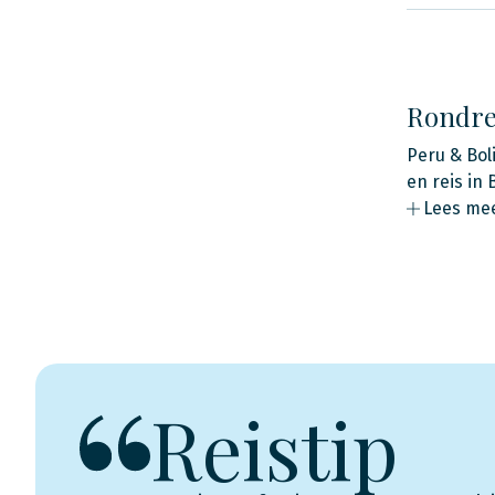
Rondrei
Peru & Bol
en reis in 
Lees me
Reistip