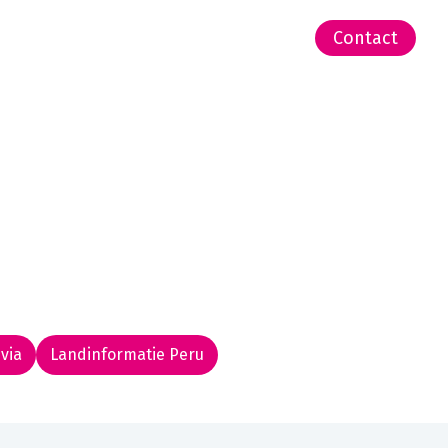
-Zeeland | Pacific
Contact
via
Landinformatie Peru
Rondreis routekaarten