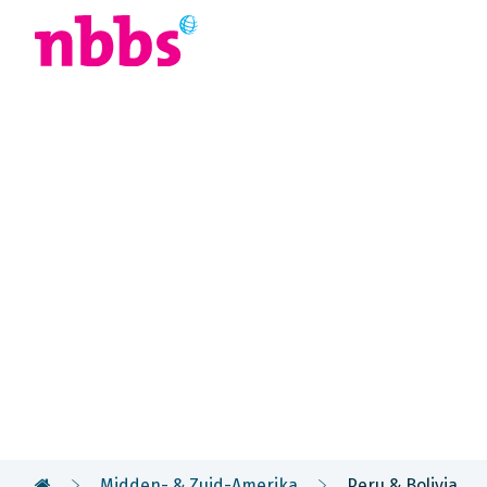
Afrika
Azië
U
Rondreis
Peru & Boli
Peru & Bolivia delen de Andes, maar hebben elk e
Bezoek Machu Picchu en Cuzco, ontdek het Titicac
door de ruige Altiplano naar de Uyuni zoutvlakte.
Midden- & Zuid-Amerika
Peru & Bolivia