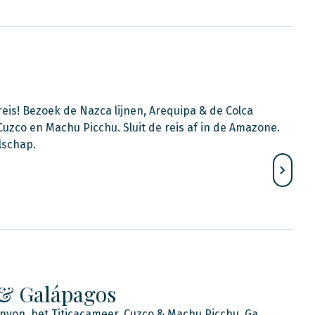
reis! Bezoek de Nazca lijnen, Arequipa & de Colca
Cuzco en Machu Picchu. Sluit de reis af in de Amazone.
lschap.
 & Galápagos
nyon, het Titicacameer, Cuzco & Machu Picchu. Ga