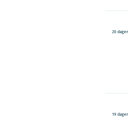
Lees ervaringen
van reizigers in
Peru & Bolivia
20 dage
19 dage