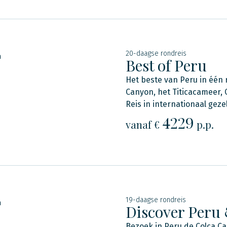
20-daagse rondreis
n
Best of Peru
Het beste van Peru in één 
Canyon, het Titicacameer, 
Reis in internationaal geze
4229
vanaf €
p.p.
19-daagse rondreis
n
Discover Peru
Bezoek in Peru de Colca Ca