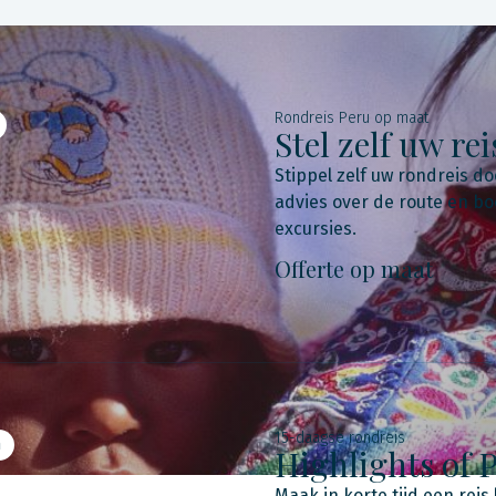
Rondreis Peru op maat
Stel zelf uw r
Stippel zelf uw rondreis d
advies over de route en boe
excursies.
Offerte op maat
15-daagse rondreis
n
Highlights of 
Maak in korte tijd een rei