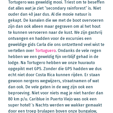
Tortugero was geweldig mooi. Triest om te beseffen
dat alles wat je ziet “secondary rainforest” is. Niet
ouder dan 40 jaar dus. Al die mooie natuur is
gekapt. De kanalen die we met de boot overvoeren
zijn dan ook alleen maar gegraven om al het hout
te kunnen vervoeren naar de kust. We zijn gastvrij
ontvangen en hadden voor de excursies een
geweldige gids Carla die ons ontzettend veel wist te
vertellen over
Tortuguero
. Ondanks de vele regen
hebben we een geweldig fijn verblijf gehad in de
lodge. Na Tortugero hebben we onze huurauto
opgepikt met GPS. Zonder die GPS hadden we dus
echt niet door Costa Rica kunnen rijden. Er staan
gewoon nergens wegwijzers, straatnamen of wat
dan ook. De vele gaten in de weg zijn ook een
beproeving. Niet voor niets mag je niet harder dan
80 km p/u. Cariblue in Puerto Viejo was ook een
super hotel! ’s Nachts werden we wakker gemaakt
door een troep brulapen boven onze bungalow,