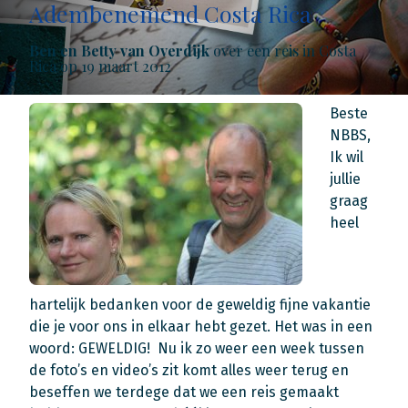
Adembenemend Costa Rica
Ben en Betty van Overdijk
over een reis in Costa
Rica op 19 maart 2012
Beste
NBBS,
Ik wil
jullie
graag
heel
hartelijk bedanken voor de geweldig fijne vakantie
die je voor ons in elkaar hebt gezet. Het was in een
woord: GEWELDIG! Nu ik zo weer een week tussen
de foto’s en video’s zit komt alles weer terug en
beseffen we terdege dat we een reis gemaakt