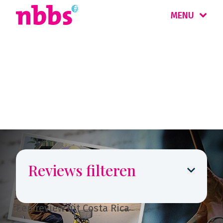
MENU
Reizigers
vertellen
Reviews filteren
Een review uit Costa Rica