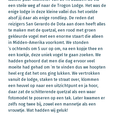
een steile weg af naar de Trogon Lodge. Het was de
enige lodge in deze kleine vallei dus het voelde
alsof jij daar als enige rondliep. De reden dat
reizigers San Gerardo de Dota aan doen heeft alles
te maken met de quetzal, een rood met groen
gekleurde vogel met een enorme staart die alleen
in Midden-Amerika voorkomt. We stonden
’s ochtends om 5 uur op om, na een kopje thee en
een koekje, deze uniek vogel te gaan zoeken. We
hadden gehoord dat men die dag ervoor veel
moeite had gehad om ‘m te vinden dus we hoopten
heel erg dat het ons ging lukken. We vertrokken
vanuit de lodge, staken te straat over, klommen
een heuvel op naar een uitzichtpunt en ja hoor,
daar zat de schitterende quetzal als een waar
fotomodel te poseren op een tak. Later kwamen er
zelfs nog twee bij, zowel een mannetje als een
vrouwtje. Wat hadden wij geluk!