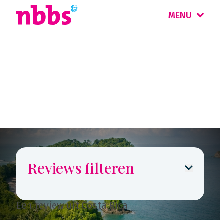
MENU
Reizigers
vertellen
Reviews filteren
Een review uit Costa Rica