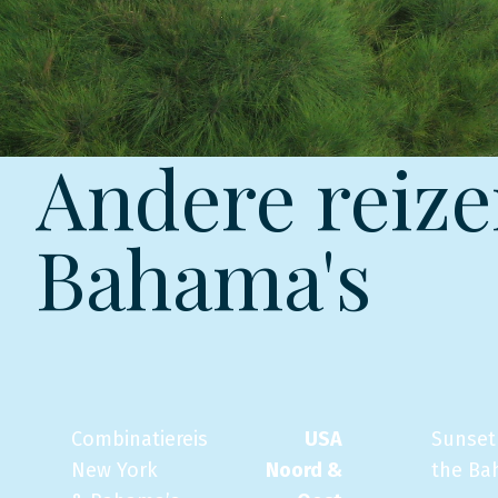
Andere reize
Bahama's
Combinatiereis
USA
Sunset
New York
Noord &
the Ba