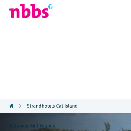
Afrika
Azië
U
Rondreis
Bahama's
Strandhotels Cat Island
Bahamas Out Islands