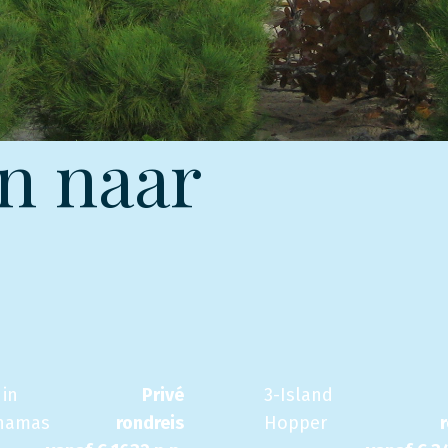
n naar
 in
Privé
3-Island
hamas
rondreis
Hopper