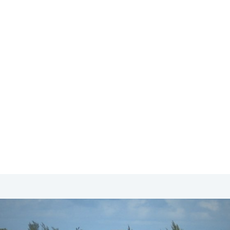
SA & Canada
Midden- & Zuid-Amerika
Australië | Nieuw