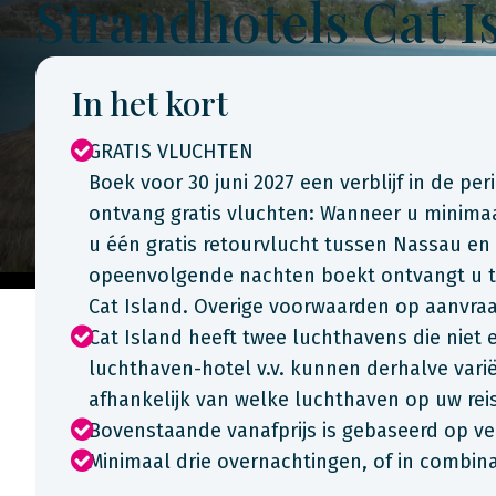
Strandhotels Cat I
In het kort
GRATIS VLUCHTEN
Boek voor 30 juni 2027 een verblijf in de per
ontvang gratis vluchten: Wanneer u minim
u één gratis retourvlucht tussen Nassau en
opeenvolgende nachten boekt ontvangt u t
Cat Island. Overige voorwaarden op aanvra
Cat Island heeft twee luchthavens die niet
luchthaven-hotel v.v. kunnen derhalve varië
afhankelijk van welke luchthaven op uw re
Bovenstaande vanafprijs is gebaseerd op ve
Minimaal drie overnachtingen, of in combi