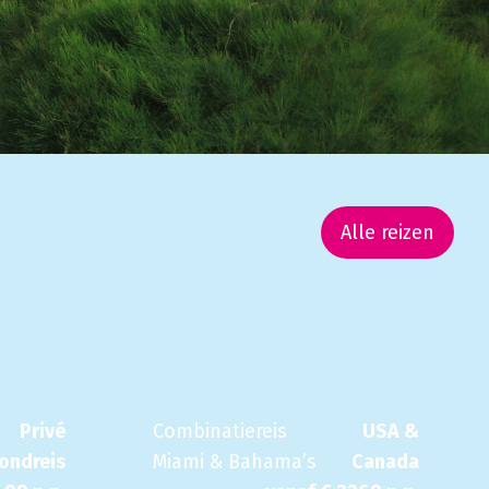
Alle reizen
Privé
Combinatiereis
USA &
rondreis
Miami & Bahama’s
Canada