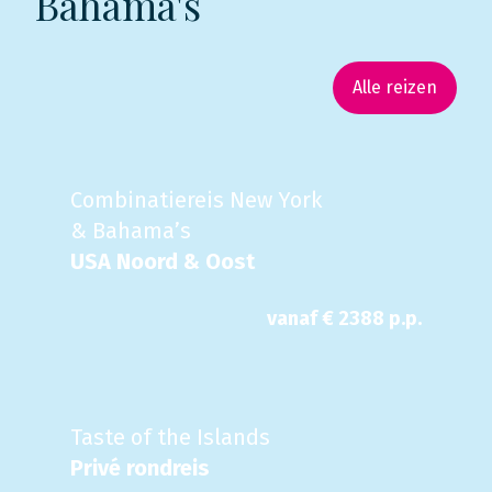
Bahama's
Alle reizen
Combinatiereis New York
& Bahama’s
USA Noord & Oost
vanaf €
2388
p.p.
Taste of the Islands
Privé rondreis