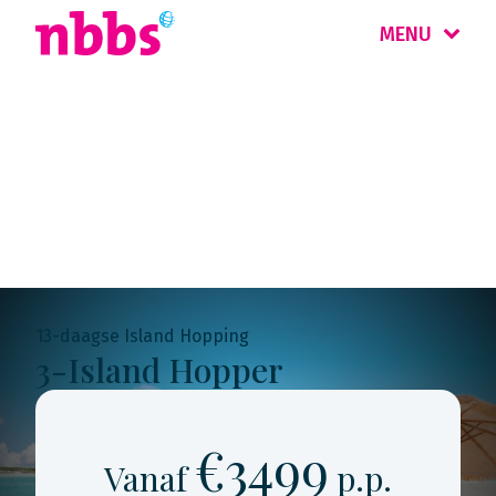
MENU
Rondreis
Bahama's
13-daagse Island Hopping
3-Island Hopper
€3499
Vanaf
p.p.