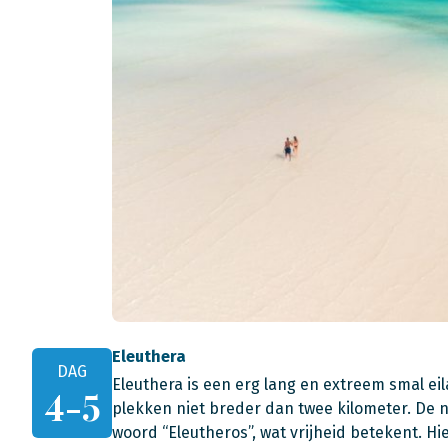
Eleuthera
DAG
Eleuthera is een erg lang en extreem smal eil
4-5
plekken niet breder dan twee kilometer. De
woord “Eleutheros”, wat vrijheid betekent. H