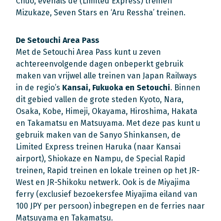
Chuo, evenals de (Limited Express) treinen
Mizukaze, Seven Stars en ‘Aru Ressha’ treinen.
De Setouchi Area Pass
Met de Setouchi Area Pass kunt u zeven
achtereenvolgende dagen onbeperkt gebruik
maken van vrijwel alle treinen van Japan Railways
in de regio’s
Kansai, Fukuoka en Setouchi
. Binnen
dit gebied vallen de grote steden Kyoto, Nara,
Osaka, Kobe, Himeji, Okayama, Hiroshima, Hakata
en Takamatsu en Matsuyama. Met deze pas kunt u
gebruik maken van de Sanyo Shinkansen, de
Limited Express treinen Haruka (naar Kansai
airport), Shiokaze en Nampu, de Special Rapid
treinen, Rapid treinen en lokale treinen op het JR-
West en JR-Shikoku netwerk. Ook is de Miyajima
ferry (exclusief bezoekersfee Miyajima eiland van
100 JPY per persoon) inbegrepen en de ferries naar
Matsuyama en Takamatsu.