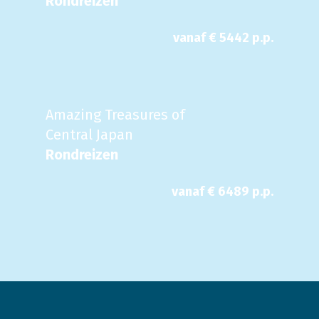
Rondreizen
vanaf €
5442
p.p.
Amazing Treasures of
Central Japan
Rondreizen
vanaf €
6489
p.p.