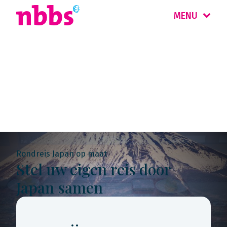
MENU
Rondreis
Japan
Rondreis Japan op maat
Stel uw eigen reis door
Japan samen