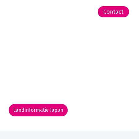
-Zeeland | Pacific
Contact
Landinformatie Japan
Rondreis routekaarten