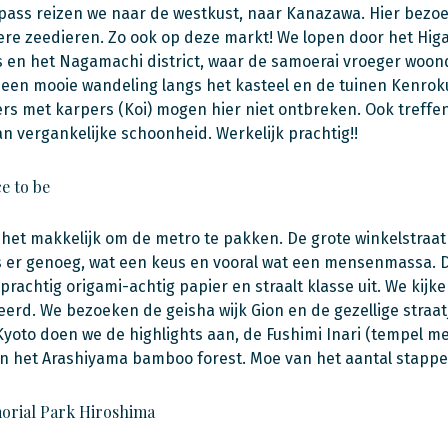
pass reizen we naar de westkust, naar Kanazawa. Hier bezoe
ere zeedieren. Zo ook op deze markt! We lopen door het Hig
s en het Nagamachi district, waar de samoerai vroeger woond
en mooie wandeling langs het kasteel en de tuinen Kenroku-
jvers met karpers (Koi) mogen hier niet ontbreken. Ook tref
n vergankelijke schoonheid. Werkelijk prachtig!!
e to be
s het makkelijk om de metro te pakken. De grote winkelstraa
 er genoeg, wat een keus en vooral wat een mensenmassa. D
 prachtig origami-achtig papier en straalt klasse uit. We kijk
erd. We bezoeken de geisha wijk Gion en de gezellige straat
n Kyoto doen we de highlights aan, de Fushimi Inari (tempel m
en het Arashiyama bamboo forest. Moe van het aantal stappe
orial Park Hiroshima