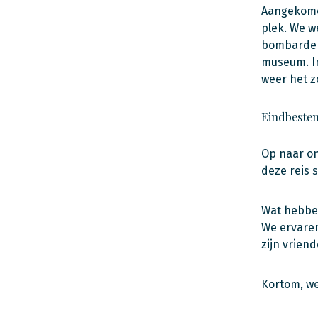
Aangekomen
plek. We w
bombardem
museum. In
weer het z
Eindbeste
Op naar on
deze reis 
Wat hebben
We ervaren
zijn vrien
Kortom, we