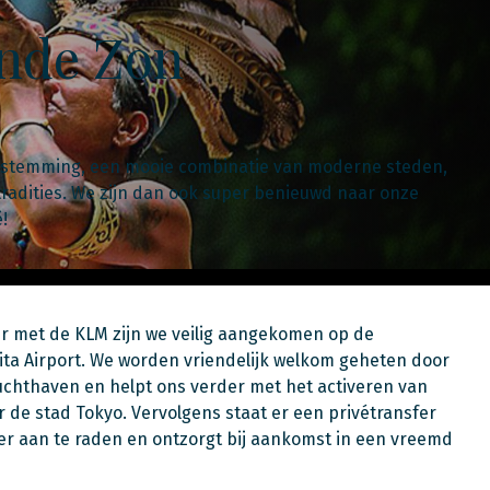
ende Zon
bestemming, een mooie combinatie van moderne steden,
tradities. We zijn dan ook super benieuwd naar onze
!
ur met de KLM zijn we veilig aangekomen op de
ita Airport. We worden vriendelijk welkom geheten door
chthaven en helpt ons verder met het activeren van
de stad Tokyo. Vervolgens staat er een privétransfer
ker aan te raden en ontzorgt bij aankomst in een vreemd