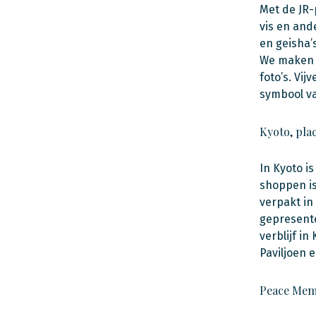
Met de JR-
vis en and
en geisha’
We maken e
foto’s. Vi
symbool va
Kyoto, plac
In Kyoto i
shoppen is
verpakt in
gepresente
verblijf i
Paviljoen 
Peace Mem