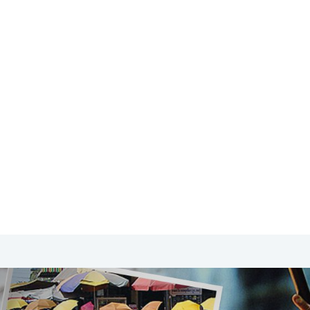
SA & Canada
Midden- & Zuid-Amerika
Australië | Nieuw