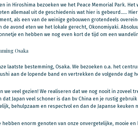
 in Hiroshima bezoeken we het Peace Memorial Park. Het we
eten allemaal uit de geschiedenis wat hier is gebeurd….. Hi
ent, als een van de weinige gebouwen grotendeels overein
 de avond eten we het lokale gerecht, Okonomiyaki. Absoluu
onnetje en hebben we nog even kort de tijd om een wandelin
mming Osaka
ze laatste bestemming, Osaka. We bezoeken o.a. het centrum
sushi aan de lopende band en vertrekken de volgende dag h
 we veel gezien! We realiseren dat we nog nooit in zoveel t
 dat Japan veel schoner is dan bv China en je rustig gebru
delijk, behulpzaam en respectvol en dan de Japanse keuken ni
 hebben enorm genoten van onze onvergetelijke, mooie en b