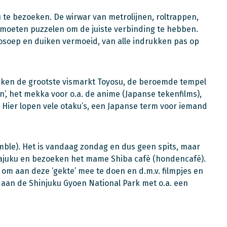
 te bezoeken. De wirwar van metrolijnen, roltrappen,
 moeten puzzelen om de juiste verbinding te hebben.
sosoep en duiken vermoeid, van alle indrukken pas op
zoeken de grootste vismarkt Toyosu, de beroemde tempel
wn’, het mekka voor o.a. de anime (Japanse tekenfilms),
. Hier lopen vele otaku’s, een Japanse term voor iemand
ble). Het is vandaag zondag en dus geen spits, maar
rajuku en bezoeken het mame Shiba café (hondencafé).
 om aan deze ‘gekte’ mee te doen en d.m.v. filmpjes en
k aan de Shinjuku Gyoen National Park met o.a. een