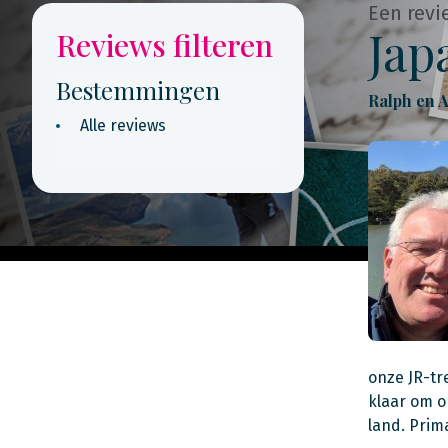
Een revi
Jap
Reviews filteren
Bestemmingen
Ralph en 
Alle reviews
onze JR-tr
klaar om o
land. Prim