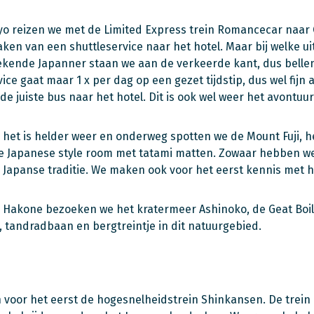
yo reizen we met de Limited Express trein Romancecar naa
ken van een shuttleservice naar het hotel. Maar bij welke ui
kende Japanner staan we aan de verkeerde kant, dus bellen
vice gaat maar 1 x per dag op een gezet tijdstip, dus wel fijn
e juiste bus naar het hotel. Dit is ook wel weer het avontuurl
 het is helder weer en onderweg spotten we de Mount Fuji, he
le Japanese style room met tatami matten. Zowaar hebben w
 Japanse traditie. We maken ook voor het eerst kennis met h
o Hakone bezoeken we het kratermeer Ashinoko, de Geat Boil
 tandradbaan en bergtreintje in dit natuurgebied.
voor het eerst de hogesnelheidstrein Shinkansen. De trein h