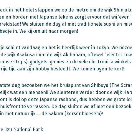
eck in het hotel stappen we op de metro om de wijk Shinjuku
n en borden met Japanse tekens zorgt ervoor dat wij ‘even’
reldstad! We sluiten de dag af met traditionele sushi en mi
 bedje in. We kijken uit naar morgen!
je schijnt vandaag en het is heerlijk weer in Tokyo. We be
n de wijk Asakusa men de wijk Akihabara, oftewel ‘ electric to
anse strips), gadgets, games en de vele electronica winkels
 vrije tijd aan zijn hobby besteedt. We komen ogen te kort!
atste dag bezoeken we het kruispunt van Shibuya (The Scram
lijk wat een mensen!! We slenteren verder door de wijk Ha
ront is dol op deze Japanse rashond, dus hebben we grote lol
 thuisfront te verrassen. De dag sluiten we af met een bezoe
in met natuurlijk…..de Sakura (kersenbloesem)!
e-Izu National Park