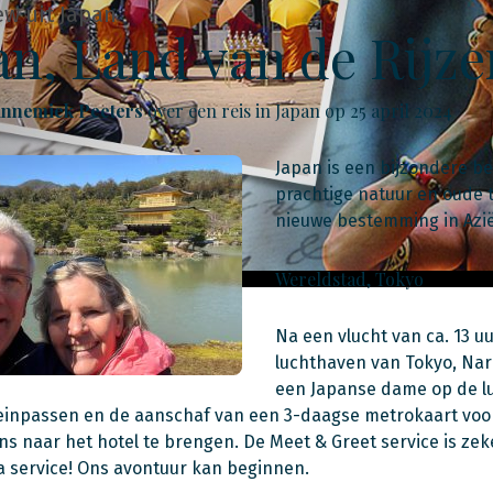
ew uit Japan
an, Land van de Rijz
Annemiek Peeters
over een reis in Japan op 25 april 2024
Japan is een bijzondere 
prachtige natuur en oude 
nieuwe bestemming in Azië
Wereldstad, Tokyo
Na een vlucht van ca. 13 u
luchthaven van Tokyo, Nar
een Japanse dame op de lu
einpassen en de aanschaf van een 3-daagse metrokaart voor 
ns naar het hotel te brengen. De Meet & Greet service is ze
a service! Ons avontuur kan beginnen.