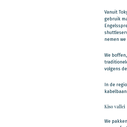
Vanuit Tok
gebruik ma
Engelsspre
shuttleser
nemen we d
We boffen,
traditione
volgens de
In de regi
kabelbaan,
Kiso vallei
We pakken 