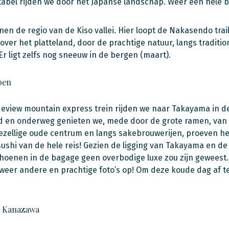
abel rijden we door het Japanse landschap. Weer een hele b
en de regio van de Kiso vallei. Hier loopt de Nakasendo trai
over het platteland, door de prachtige natuur, langs traditi
Er ligt zelfs nog sneeuw in de bergen (maart).
pen
eview mountain express trein rijden we naar Takayama in de 
 en onderweg genieten we, mede door de grote ramen, van d
ezellige oude centrum en langs sakebrouwerijen, proeven het
sushi van de hele reis! Gezien de ligging van Takayama en de
oenen in de bagage geen overbodige luxe zou zijn geweest. H
 weer andere en prachtige foto’s op! Om deze koude dag af te 
n Kanazawa