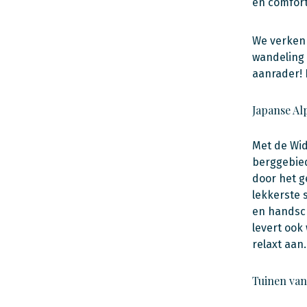
en comfort
We verkenn
wandeling 
aanrader! 
Japanse Al
Met de Wid
berggebied
door het g
lekkerste 
en handsch
levert ook
relaxt aan.
Tuinen va