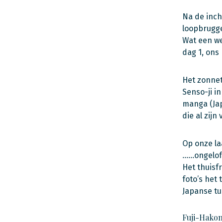
Na de inch
loopbrugge
Wat een we
dag 1, ons
Het zonnet
Senso-ji i
manga (Jap
die al zijn
Op onze la
……ongelofe
Het thuisf
foto’s het
Japanse tu
Fuji-Hakon