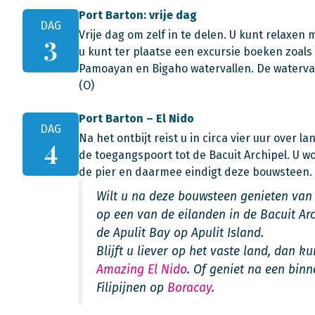
Port Barton: vrije dag
DAG
Vrije dag om zelf in te delen. U kunt relaxen 
3
u kunt ter plaatse een excursie boeken zoal
Pamoayan en Bigaho watervallen. De watervalle
(O)
Port Barton – El Nido
DAG
Na het ontbijt reist u in circa vier uur over 
4
de toegangspoort tot de Bacuit Archipel. U wo
de pier en daarmee eindigt deze bouwsteen. 
Wilt u na deze bouwsteen genieten van 
op een van de eilanden in de Bacuit Arc
de Apulit Bay op Apulit Island.
Blijft u liever op het vaste land, dan 
Amazing El Nido
. Of geniet na een bin
Filipijnen op
Boracay
.