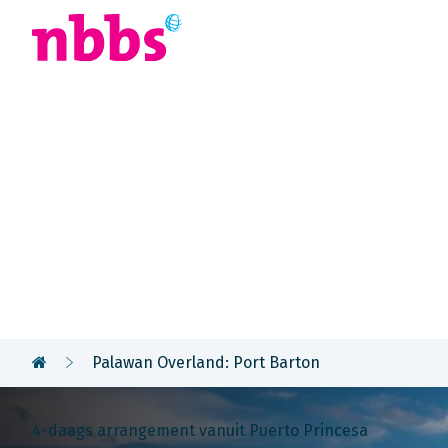
Afrika
Azië
U
Rondreis
Filipijnen
Palawan Overland: Port Barton
4-daags arrangement vanuit Puerto Princesa