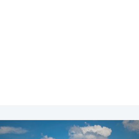
SA & Canada
Midden- & Zuid-Amerika
Australië | Nieuw