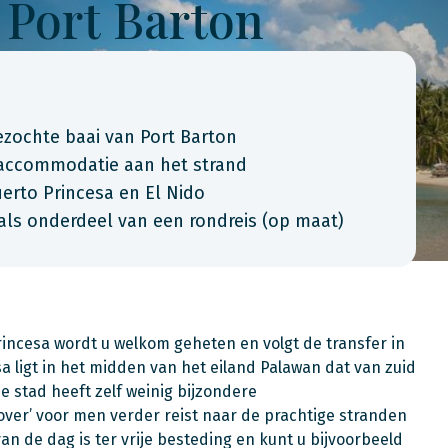
 Port Barton
ezochte baai van Port Barton
e accommodatie aan het strand
rto Princesa en El Nido
als onderdeel van een rondreis (op maat)
ncesa wordt u welkom geheten en volgt de transfer in
 ligt in het midden van het eiland Palawan dat van zuid
e stad heeft zelf weinig bijzondere
over’ voor men verder reist naar de prachtige stranden
n de dag is ter vrije besteding en kunt u bijvoorbeeld