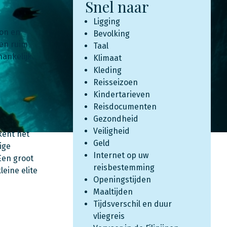
Snel naar
Ligging
zon en
Bevolking
ren ruim
Taal
hankelijk.
Klimaat
Kleding
Reisseizoen
Kindertarieven
Reisdocumenten
Gezondheid
Veiligheid
kent het
Geld
ige
Internet op uw
Een groot
reisbestemming
leine elite
Openingstijden
Maaltijden
Tijdsverschil en duur
vliegreis