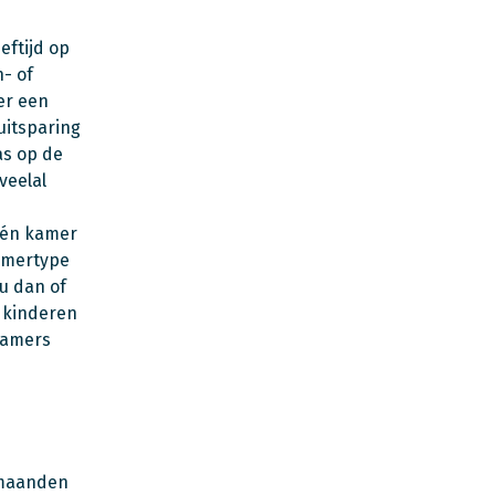
eftijd op
- of
er een
uitsparing
as op de
veelal
 één kamer
kamertype
u dan of
w kinderen
 kamers
6 maanden