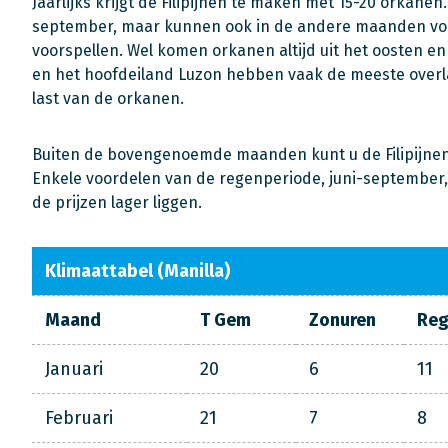
Jaarlijks krijgt de Filipijnen te maken met 15-20 orkane
september, maar kunnen ook in de andere maanden voor
voorspellen. Wel komen orkanen altijd uit het oosten en
en het hoofdeiland Luzon hebben vaak de meeste overla
last van de orkanen.
Buiten de bovengenoemde maanden kunt u de Filipijnen
Enkele voordelen van de regenperiode, juni-september, z
de prijzen lager liggen.
Klimaattabel (Manilla)
Maand
T Gem
Zonuren
Re
Januari
20
6
11
Februari
21
7
8