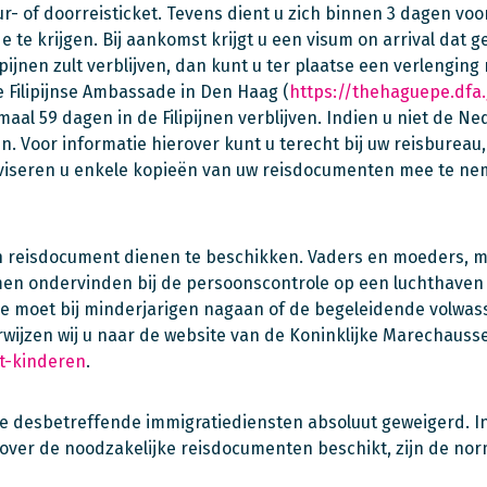
r- of doorreisticket. Tevens dient u zich binnen 3 dagen voo
te krijgen. Bij aankomst krijgt u een visum on arrival dat ge
ijnen zult verblijven, dan kunt u ter plaatse een verlenging 
e Filipijnse Ambassade in Den Haag (
https://thehaguepe.dfa
aal 59 dagen in de Filipijnen verblijven. Indien u niet de N
n. Voor informatie hierover kunt u terecht bij uw reisbureau,
viseren u enkele kopieën van uw reisdocumenten mee te n
gen reisdocument dienen te beschikken. Vaders en moeders, 
 ondervinden bij de persoonscontrole op een luchthaven a
ee moet bij minderjarigen nagaan of de begeleidende volwas
rwijzen wij u naar de website van de Koninklijke Marechauss
t-kinderen
.
de desbetreffende immigratiediensten absoluut geweigerd. I
 over de noodzakelijke reisdocumenten beschikt, zijn de no