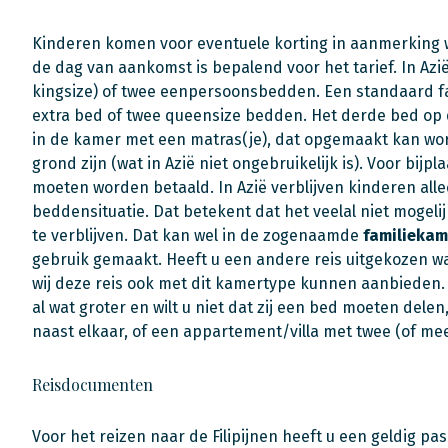
Kinderen komen voor eventuele korting in aanmerking w
de dag van aankomst is bepalend voor het tarief. In A
kingsize) of twee eenpersoonsbedden. Een standaard f
extra bed of twee queensize bedden. Het derde bed op 
in de kamer met een matras(je), dat opgemaakt kan wor
grond zijn (wat in Azië niet ongebruikelijk is). Voor bijp
moeten worden betaald. In Azië verblijven kinderen all
beddensituatie. Dat betekent dat het veelal niet mogel
te verblijven. Dat kan wel in de zogenaamde
familiekam
gebruik gemaakt. Heeft u een andere reis uitgekozen wa
wij deze reis ook met dit kamertype kunnen aanbieden. 
al wat groter en wilt u niet dat zij een bed moeten del
naast elkaar, of een appartement/villa met twee (of me
Reisdocumenten
Voor het reizen naar de Filipijnen heeft u een geldig pa