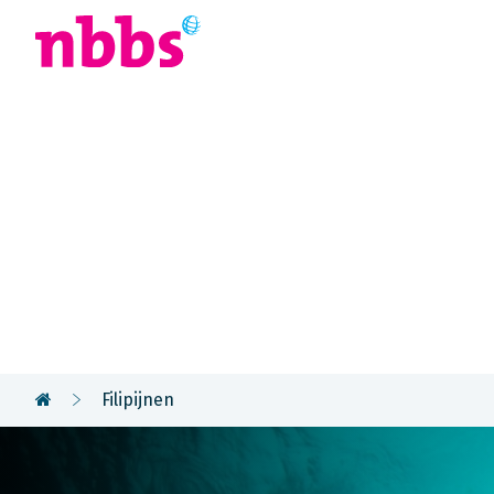
Afrika
Azië
U
Landinforma
Filipijnen
Filipijnen