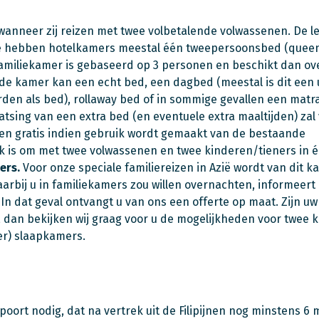
anneer zij reizen met twee volbetalende volwassenen. De le
zië hebben hotelkamers meestal één tweepersoonsbed (queen
amiliekamer is gebaseerd op 3 personen en beschikt dan ov
de kamer kan een echt bed, een dagbed (meestal is dit een 
den als bed), rollaway bed of in sommige gevallen een matr
laatsing van een extra bed (en eventuele extra maaltijden) zal 
een gratis indien gebruik wordt gemaakt van de bestaande
ijk is om met twee volwassenen en twee kinderen/tieners in
ers.
Voor onze speciale familiereizen in Azië wordt van dit 
arbij u in familiekamers zou willen overnachten, informeert 
In dat geval ontvangt u van ons een offerte op maat. Zijn u
en, dan bekijken wij graag voor u de mogelijkheden voor twee
er) slaapkamers.
spoort nodig, dat na vertrek uit de Filipijnen nog minstens 