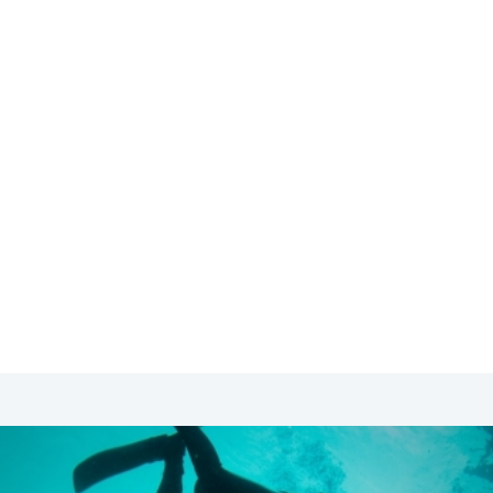
SA & Canada
Midden- & Zuid-Amerika
Australië | Nieuw
tie