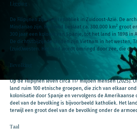
Ligging
De Filipijnen zijn een republiek in Zuidoost-Azië. De ar
2
Mindanao zijn. Het land beslaat ca. 300.000 km
groot en
300 jaar een kolonie van Spanje, tot het land in 1898 in
De dichtstbijzijnde landen zijn Vietnam in het westen, T
(zuid)westen. Het land wordt omringd door zee, die op 
Bevolking
Op de Filipijnen leven circa 117 miljoen mensen (2025).
land ruim 100 etnische groepen, die zich van elkaar on
kolonisatie door Spanje en vervolgens de Amerikaanse o
deel van de bevolking is bijvoorbeeld katholiek. Het land
terwijl een groot deel van de bevolking onder de armoe
Taal