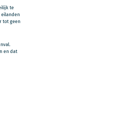
ijk te
e eilanden
r tot geen
nval.
n en dat