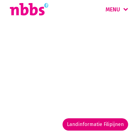
MENU
Rondreis
Filipijnen
Meer dan 7.000 tropische eilanden in de
Indische Oceaan. De Filipijnen zijn bekend om
de gastvrijheid en hagelwitte stranden, maar
kennen ook een koloniaal verleden en een
boeiende natuur.
Landinformatie Filipijnen
Rondreis routekaarten