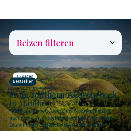
Reizen filteren
16 dagen
Bestseller
16-daagse privé-rondreis
From southern Palawan back
to Manila
Manilla op de fiets, doorkruis Palawan van zuid
naar noord en ontdek de prachtige regio Coron.
Eilandhoppen, idyllische baaien en elke keer