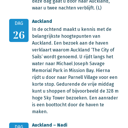
deze dag gaat u door naar Auckland,
waar u twee nachten verblijft. (L)
Auckland
DAG
In de ochtend maakt u kennis met de
26
belangrijkste hoogtepunten van
Auckland. Een bezoek aan de haven
verklaart waarom Auckland ‘The City of
Sails’ wordt genoemd. U rijdt langs het
water naar Michael Joseph Savage
Memorial Park in Mission Bay. Hierna
rijdt u door naar Parnell Village voor een
korte stop. Gedurende de vrije middag
kunt u shoppen of bijvoorbeeld de 328 m
hoge Sky Tower bezoeken. Een aanrader
is een boottocht door de haven te
maken.
Auckland – Nadi
DAG