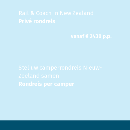
Rail & Coach in New Zealand
Privé rondreis
vanaf €
2430
p.p.
Stel uw camperrondreis Nieuw-
Zeeland samen
Rondreis per camper