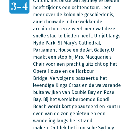
Ontdek het beste wat Sydney te bieden
3-4
heeft tijdens een ochtendtour.
Leer
meer over de koloniale geschiedenis,
aanschouw de indrukwekkende
architectuur en zoveel meer wat deze
snelle stad te bieden heeft. U rijdt
langs
Hyde Park, St Mary’s Cathedral,
Parliament House en de Art Gallery.
U
maakt een s
top bij Mrs. Macquarie’s
Chair voor een prachtig uitzicht op het
Opera House en de Harbour
Bridge.
Vervolgens
passeert u het
levendige Kings Cross en de welvarende
buitenwijken van Double Bay en Rose
Bay. Bij het wereldberoemde Bondi
Beach wordt kort gepauzeerd en kunt u
even
van de zon genieten en een
wandeling langs het strand
maken.
Ontdek het iconische Sydney