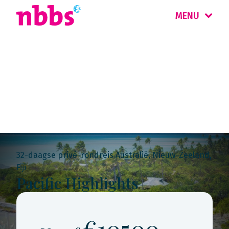
MENU
Rondreis
Australië
32-daagse privé-rondreis Australië, Nieuw-Zeeland,
Fiji
Pacific Highlights