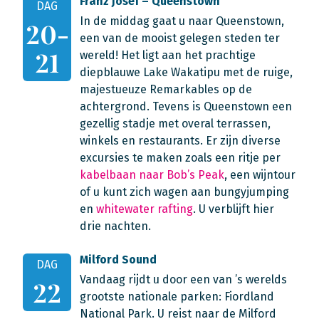
Franz Josef – Queenstown
DAG
In de middag gaat u naar Queenstown,
20-
een van de mooist gelegen steden ter
21
wereld! Het ligt aan het prachtige
diepblauwe Lake Wakatipu met de ruige,
majestueuze Remarkables op de
achtergrond. Tevens is Queenstown een
gezellig stadje met overal terrassen,
winkels en restaurants. Er zijn diverse
excursies te maken zoals een ritje per
kabelbaan naar Bob’s Peak
, een wijntour
of u kunt zich wagen aan bungyjumping
en
whitewater rafting
. U verblijft hier
drie nachten.
Milford Sound
DAG
Vandaag rijdt u door een van ’s werelds
22
grootste nationale parken: Fiordland
National Park. U reist naar de Milford