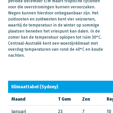
periode december t/m maart tropische cyclonen
voor die overstromingen kunnen veroorzaken.
Wegen kunnen hierdoor onbegaanbaar zijn. Het
zuidoosten en zuidwesten kent vier seizoenen,
waarbij de temperatuur in de winter op sommige
plaatsen beneden het vriespunt kan dalen. In de
zomer kan de temperatuur oplopen tot ruim 30°C.
Centraal-Australië kent een woestijnklimaat met
overdag temperaturen van rond de 40°C en koude
nachten.
Klimaattabel (Sydney)
Maand
T Gem
Zon
Re
Januari
23
7
10