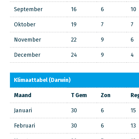
September
16
6
10
Oktober
19
7
7
November
22
9
6
December
24
9
4
Klimaattabel (Darwin)
Maand
T Gem
Zon
Re
Januari
30
6
15
Februari
30
6
13