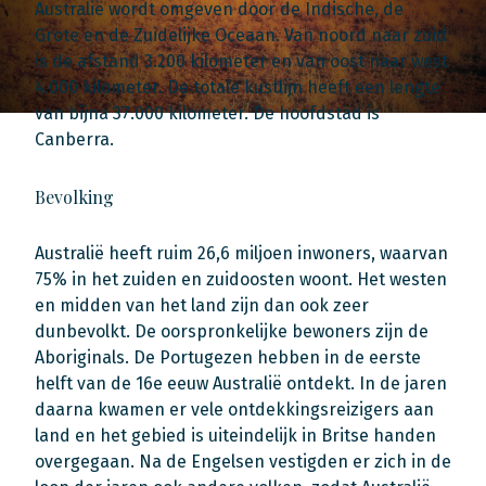
Australië wordt omgeven door de Indische, de
Grote en de Zuidelijke Oceaan. Van noord naar zuid
is de afstand 3.200 kilometer en van oost naar west
4.000 kilometer. De totale kustlijn heeft een lengte
van bijna 37.000 kilometer. De hoofdstad is
Canberra.
Bevolking
Australië heeft ruim 26,6 miljoen inwoners, waarvan
75% in het zuiden en zuidoosten woont. Het westen
en midden van het land zijn dan ook zeer
dunbevolkt. De oorspronkelijke bewoners zijn de
Aboriginals. De Portugezen hebben in de eerste
helft van de 16e eeuw Australië ontdekt. In de jaren
daarna kwamen er vele ontdekkingsreizigers aan
land en het gebied is uiteindelijk in Britse handen
overgegaan. Na de Engelsen vestigden er zich in de