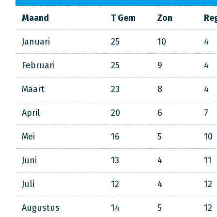
Maand
T Gem
Zon
Re
Januari
25
10
4
Februari
25
9
4
Maart
23
8
4
April
20
6
7
Mei
16
5
10
Juni
13
4
11
Juli
12
4
12
Augustus
14
5
12