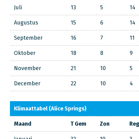
Juli
13
5
14
Augustus
15
6
14
September
16
7
11
Oktober
18
8
9
November
21
10
5
December
22
10
4
Klimaattabel (Alice Springs)
Maand
T Gem
Zon
Re