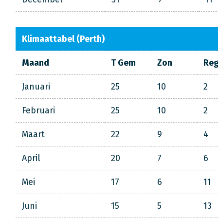
Klimaattabel (Perth)
Maand
T Gem
Zon
Re
Januari
25
10
2
Februari
25
10
2
Maart
22
9
4
April
20
7
6
Mei
17
6
11
Juni
15
5
13