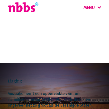
MENU
Landinformatie
Australië
Ligging
Australië heeft een oppervlakte van ruim
7,5 miljoen vierkante kilometer en is daarmee
ongeveer net zo groot als de Verenigde Staten.