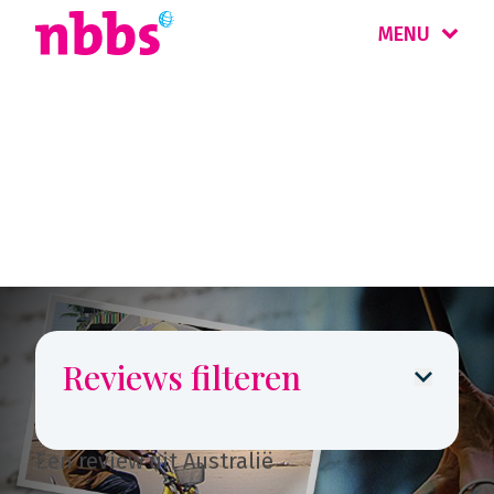
MENU
Reizigers
vertellen
Reviews filteren
Een review uit Australië