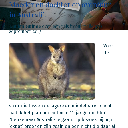
Moeder en dochter op avontuur
in Australië
Karien Guinee
over een reis in Australië op 6
september 2013
Voor
de
vakantie tussen de lagere en middelbare school
had ik het plan om met mijn 11-jarige dochter
Nienke naar Australië te gaan. Op bezoek bij mijn
‘expat’ broer en zijn gezin en een nicht die daar al