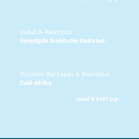
Dubai & Mauritius
Verenigde Arabische Emiraten
Discover the Capes & Mauritius
Zuid-Afrika
vanaf €
3493
p.p.