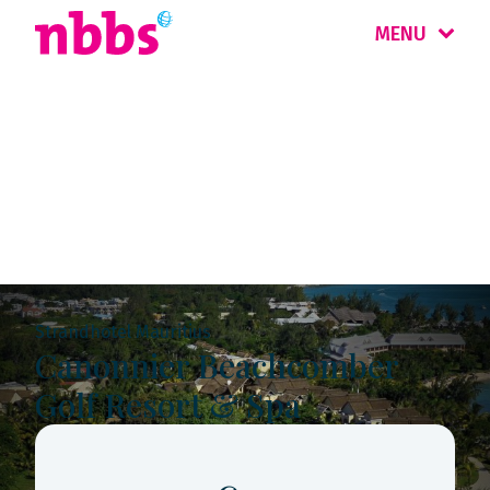
MENU
Rondreis
Mauritius & Réunion
Strandhotel Mauritius
Canonnier Beachcomber
Golf Resort & Spa