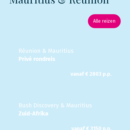
Alle reizen
Réunion & Mauritius
Privé rondreis
vanaf €
2803
p.p.
Bush Discovery & Mauritius
Zuid-Afrika
vanaf €
3150
p.p.