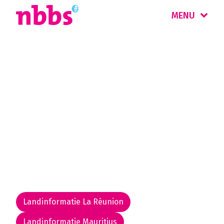
MENU
Rondreis
Mauritius & Réunion
Mauritius is een heerlijke bestemming voor
een strandvakantie, of een verlenging na een
rondreis door Zuid-Afrika. Vulkaaneiland
Réunion is een paradijs voor
natuurliefhebbers en wandelaars.
Landinformatie La Réunion
Landinformatie Mauritius