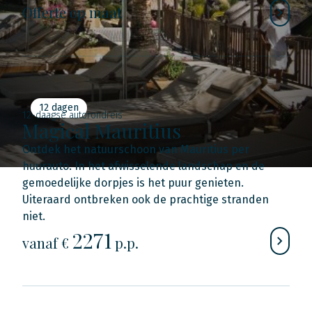
Offerte op maat
12 dagen
12-daagse autorondreis
Magical Mauritius
Ontdek het natuurschoon van Mauritius per
huurauto. In het afwisselende landschap en de
gemoedelijke dorpjes is het puur genieten.
Uiteraard ontbreken ook de prachtige stranden
niet.
2271
vanaf €
p.p.