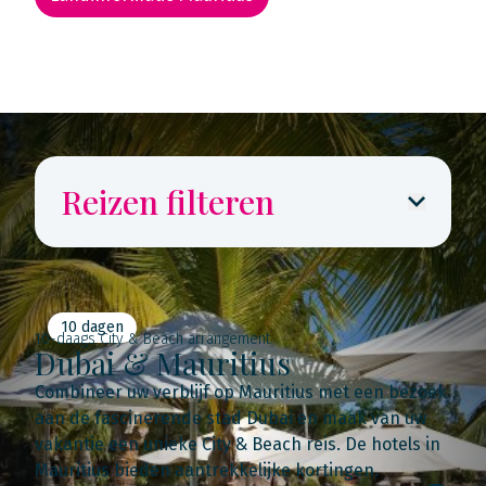
Rondreis routekaarten
Reizen filteren
10 dagen
10-daags City & Beach arrangement
Dubai & Mauritius
Combineer uw verblijf op Mauritius met een bezoek
aan de fascinerende stad Dubai en maak van uw
vakantie een unieke City & Beach reis. De hotels in
Mauritius bieden aantrekkelijke kortingen.