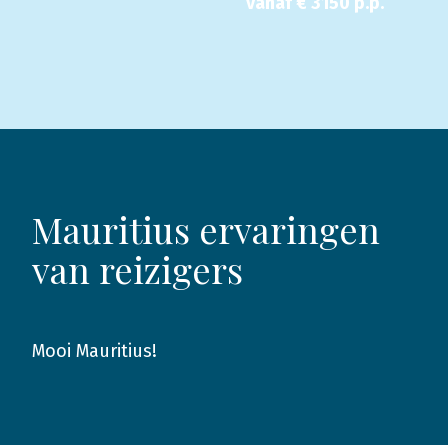
vanaf €
3150
p.p.
Mauritius ervaringen
van reizigers
Mooi Mauritius!
2019