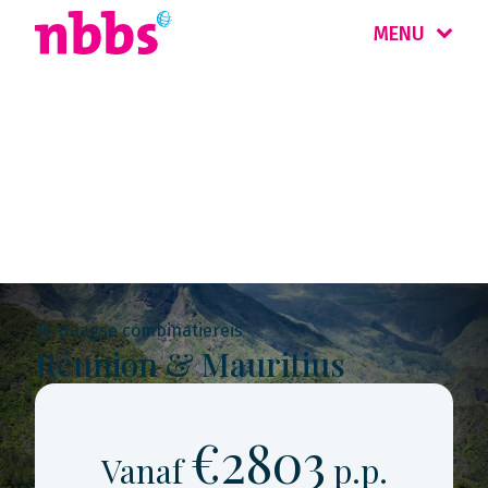
MENU
Rondreis
Mauritius & Réunion
15-daagse combinatiereis
Réunion & Mauritius
€2803
Vanaf
p.p.