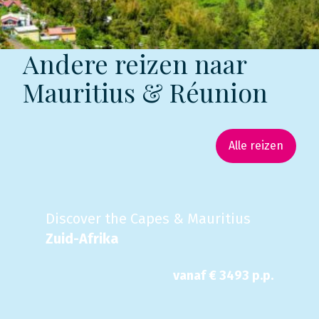
Andere reizen naar
Mauritius & Réunion
Alle reizen
Discover the Capes & Mauritius
Zuid-Afrika
vanaf €
3493
p.p.