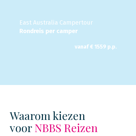
East Australia Campertour
Rondreis per camper
vanaf €
1559
p.p.
Waarom kiezen
voor
NBBS Reizen