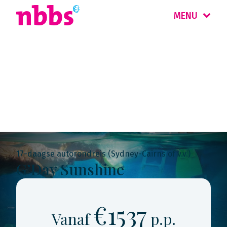
MENU
Rondreis
Australië
17-daagse autorondreis (Sydney-Cairns of v.v.)
G’Day Sunshine
€1537
Vanaf
p.p.