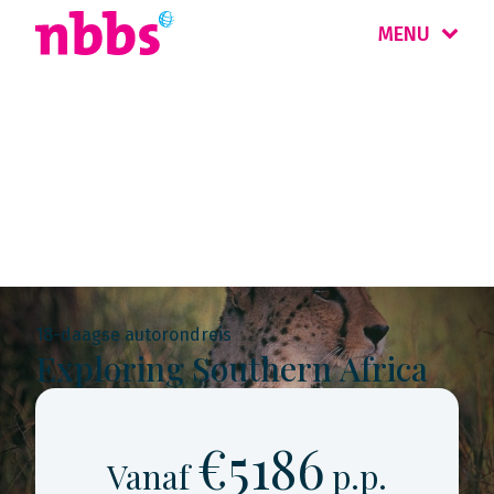
MENU
Rondreis
Zuid-Afrika
18-daagse autorondreis
Exploring Southern Africa
€5186
Vanaf
p.p.