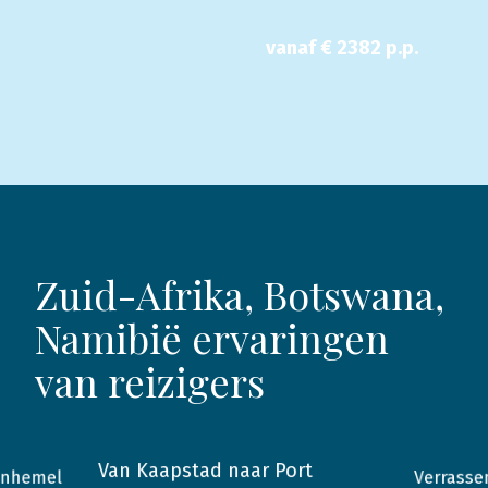
vanaf €
2382
p.p.
Zuid-Afrika, Botswana,
Namibië ervaringen
van reizigers
Van Kaapstad naar Port
Verrasse
enhemel
2014
Zuid-Afrika
2015