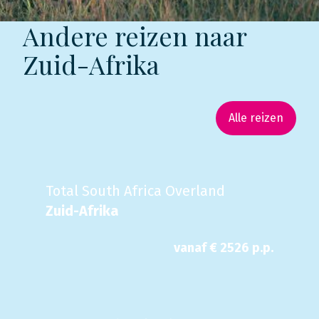
Andere reizen naar
Zuid-Afrika
Alle reizen
Total South Africa Overland
Zuid-Afrika
vanaf €
2526
p.p.