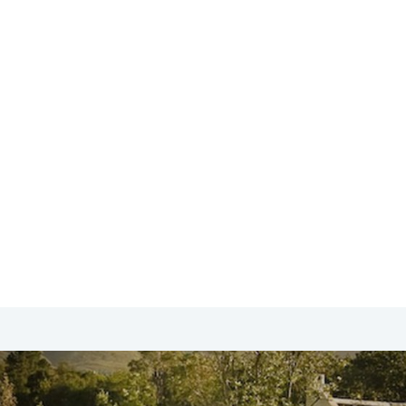
SA & Canada
Midden- & Zuid-Amerika
Australië | Nieuw