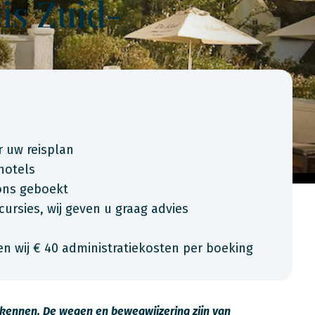
is Zuid-
r uw reisplan
 hotels
 ons geboekt
rsies, wij geven u graag advies
n wij € 40 administratiekosten per boeking
erkennen. De wegen en bewegwijzering zijn van