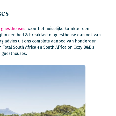
ses
n guesthouses
, waar het huiselijke karakter een
ijf in een bed & breakfast of guesthouse dan ook van
aag advies uit ons complete aanbod van honderden
Total South Africa en South Africa on Cozy B&B’s
n guesthouses.