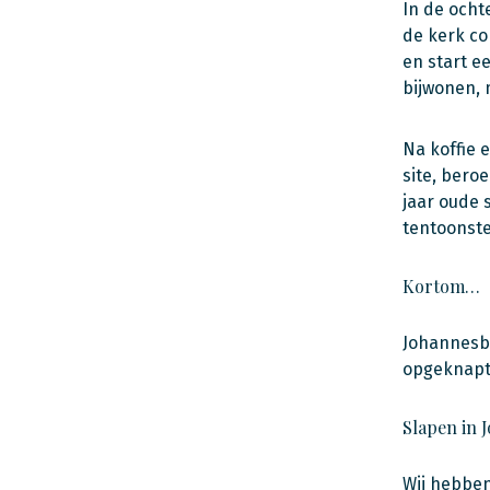
In de ocht
de kerk co
en start e
bijwonen, 
Na koffie 
site, bero
jaar oude 
tentoonste
Kortom…
Johannesbu
opgeknapt.
Slapen in 
Wij hebben