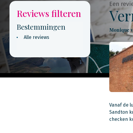
Een revi
Ver
Reviews filteren
Bestemmingen
Monique v
Alle reviews
Vanaf de l
Sandton ku
checken ko