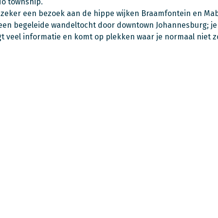
o township.
 zeker een bezoek aan de hippe wijken Braamfontein en Ma
en begeleide wandeltocht door downtown Johannesburg; je b
jgt veel informatie en komt op plekken waar je normaal niet 