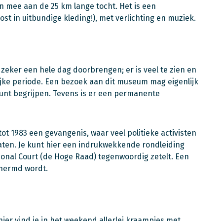
 mee aan de 25 km lange tocht. Het is een
st in uitbundige kleding!), met verlichting en muziek.
eker een hele dag doorbrengen; er is veel te zien en
ijke periode. Een bezoek aan dit museum mag eigenlijk
kunt begrijpen. Tevens is er een permanente
ot 1983 een gevangenis, waar veel politieke activisten
en. Je kunt hier een indrukwekkende rondleiding
ional Court (de Hoge Raad) tegenwoordig zetelt. Een
chermd wordt.
er vind je in het weekend allerlei kraampjes met