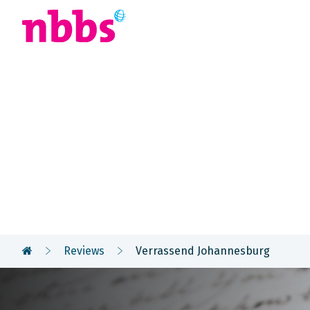
Afrika
Azië
U
Reizigers
vertellen
Reviews
Verrassend Johannesburg