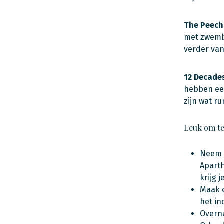
The Peech
met zwemba
verder van
12 Decades
hebben een
zijn wat r
Leuk om t
Neem d
Aparth
krijg 
Maak e
het i
Overna