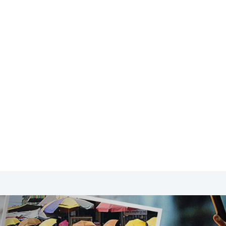
SA & Canada
Midden- & Zuid-Amerika
Australië | Nieuw