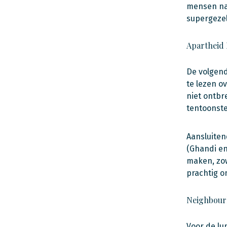
mensen naa
supergezel
Apartheid
De volgend
te lezen o
niet ontbr
tentoonste
Aansluiten
(Ghandi en
maken, zow
prachtig 
Neighbour
Voor de lu