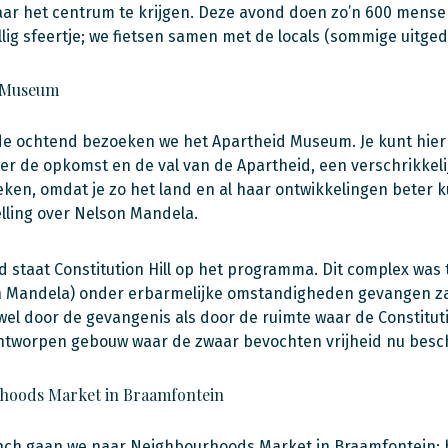
r het centrum te krijgen. Deze avond doen zo’n 600 mensen
lig sfeertje; we fietsen samen met de locals (sommige uitgedo
 Museum
e ochtend bezoeken we het Apartheid Museum. Je kunt hier z
ver de opkomst en de val van de Apartheid, een verschrikkel
eken, omdat je zo het land en al haar ontwikkelingen beter 
lling over Nelson Mandela.
d staat Constitution Hill op het programma. Dit complex was t
 Mandela) onder erbarmelijke omstandigheden gevangen zat
el door de gevangenis als door de ruimte waar de Constitut
ontworpen gebouw waar de zwaar bevochten vrijheid nu bes
hoods Market in Braamfontein
nch gaan we naar Neighbourhoods Market in Braamfontein; hi