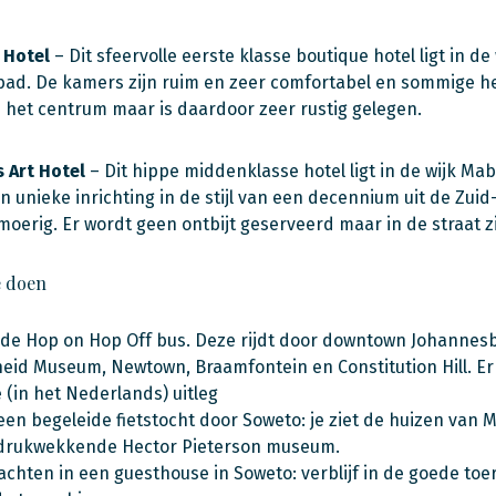
 Hotel
– Dit sfeervolle eerste klasse boutique hotel ligt in de
d. De kamers zijn ruim en zeer comfortabel en sommige heb
 het centrum maar is daardoor zeer rustig gelegen.
 Art Hotel
– Dit hippe middenklasse hotel ligt in de wijk M
 unieke inrichting in de stijl van een decennium uit de Zui
umoerig. Er wordt geen ontbijt geserveerd maar in de straat z
e doen
e Hop on Hop Off bus. Deze rijdt door downtown Johannesbur
eid Museum, Newtown, Braamfontein en Constitution Hill. Er i
je (in het Nederlands) uitleg
en begeleide fietstocht door Soweto: je ziet de huizen van Ma
ndrukwekkende Hector Pieterson museum.
chten in een guesthouse in Soweto: verblijf in de goede toe