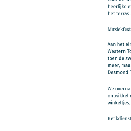
heerlijke 
het terras 
Muziekfest
Aan het ei
Western To
toen de zw
meer, maar
Desmond Tu
We overnac
ontwikkeli
winkeltjes,
Kerkdienst