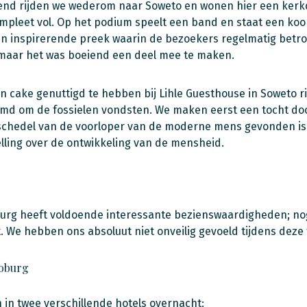
end rijden we wederom naar Soweto en wonen hier een kerkdi
mpleet vol. Op het podium speelt een band en staat een ko
en inspirerende preek waarin de bezoekers regelmatig betr
maar het was boeiend een deel mee te maken.
en cake genuttigd te hebben bij Lihle Guesthouse in Soweto 
emd om de fossielen vondsten. We maken eerst een tocht door
schedel van de voorloper van de moderne mens gevonden is 
lling over de ontwikkeling van de mensheid.
rg heeft voldoende interessante bezienswaardigheden; nog a
 We hebben ons absoluut niet onveilig gevoeld tijdens deze t
Joburg
 in twee verschillende hotels overnacht: