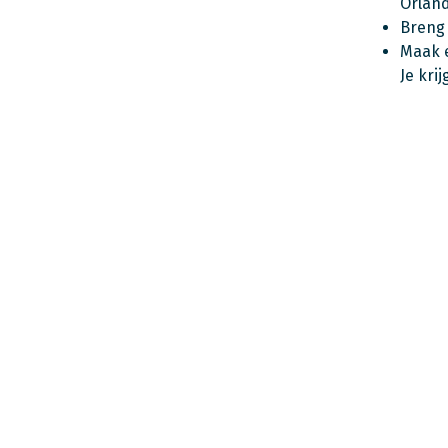
Orland
Breng
Maak e
Je kri