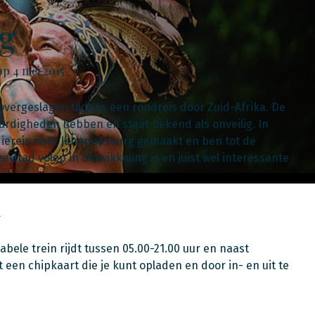
g
op 4 mei 2015
vergeslagen tijdens een rondreis door Zuid-Afrika. De
ardigheden hebben en staat bekend als onveilig. In
diereis naar Johannesburg gemaakt en ben tot de
 stad volop in ontwikkeling is en juist wel interessante
m
ele trein rijdt tussen 05.00-21.00 uur en naast
een chipkaart die je kunt opladen en door in- en uit te