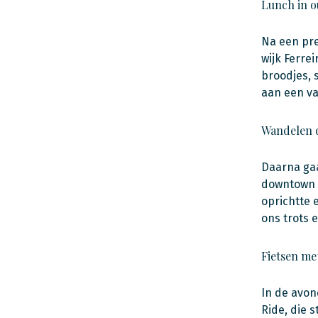
Lunch in 
Na een pre
wijk Ferre
broodjes, 
aan een van
Wandelen 
Daarna gaa
downtown J
oprichtte 
ons trots 
Fietsen met
In de avon
Ride, die 