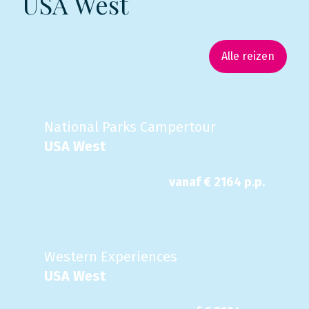
USA West
Alle reizen
National Parks Campertour
USA West
vanaf €
2164
p.p.
Western Experiences
USA West