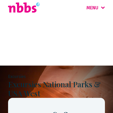
MENU
Rondreis
Amerika
Excursies
Excursies National Parks &
USA West