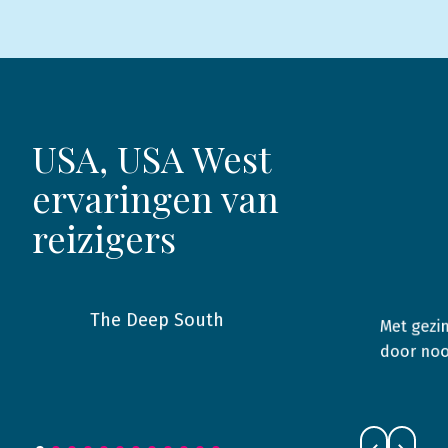
USA, USA West
ervaringen van
reizigers
The Deep South
Met gezi
2019
USA
2012
door no