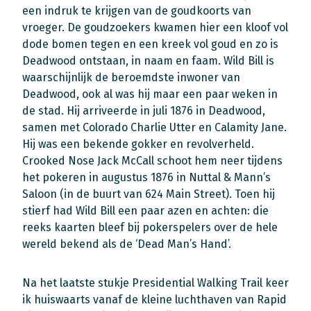
een indruk te krijgen van de goudkoorts van
vroeger. De goudzoekers kwamen hier een kloof vol
dode bomen tegen en een kreek vol goud en zo is
Deadwood ontstaan, in naam en faam. Wild Bill is
waarschijnlijk de beroemdste inwoner van
Deadwood, ook al was hij maar een paar weken in
de stad. Hij arriveerde in juli 1876 in Deadwood,
samen met Colorado Charlie Utter en Calamity Jane.
Hij was een bekende gokker en revolverheld.
Crooked Nose Jack McCall schoot hem neer tijdens
het pokeren in augustus 1876 in Nuttal & Mann’s
Saloon (in de buurt van 624 Main Street). Toen hij
stierf had Wild Bill een paar azen en achten: die
reeks kaarten bleef bij pokerspelers over de hele
wereld bekend als de ‘Dead Man’s Hand’.
Na het laatste stukje Presidential Walking Trail keer
ik huiswaarts vanaf de kleine luchthaven van Rapid