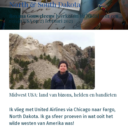
North & South Dakota
Roxana Gouweleeuw
[werkzaam bij NBBS] over een
reis in USA op 23 februari 2023
Midwest USA: land van bizons, helden en bandieten
Ik vlieg met United Airlines via Chicago naar Fargo,
North Dakota. Ik ga sfeer proeven in wat ooit het
wilde westen van Amerika was!