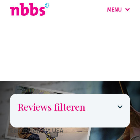
MENU
Reizigers
vertellen
Reviews filteren
Een review uit USA