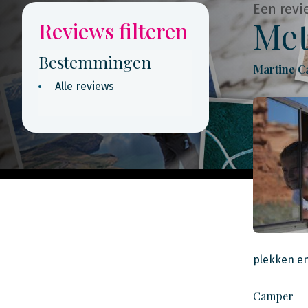
Een revi
Met
Reviews filteren
Bestemmingen
Martine C
Alle reviews
plekken en
Camper