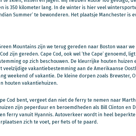
te skiën, vissen en jagen. Wij hebben Route 100 gevolgd, d
n is 350 kilometer lang. In de winter is hier veel wintersport
ndian Summer’ te bewonderen. Het plaatsje Manchester is e
Green Mountains zijn we terug gereden naar Boston waar w
Cod zijn gereden. Cape Cod, ook wel ’the Cape’ genoemd, lig
stemming op zich beschouwen. De kleurrijke houten huizen 
 veelzijdige vakantiebestemming aan de Amerikaanse Oostku
ang weekend of vakantie. De kleine dorpen zoals Brewster, 
n houten vakantiehuizen.
ape Cod bent, vergeet dan niet de ferry te nemen naar Martha
 huizen zijn peperduur en beroemdheden als Bill Clinton en 
een ferry vanuit Hyannis. Autoverkeer wordt in heel beperk
plaatsen zich te voet, per fiets of te paard.