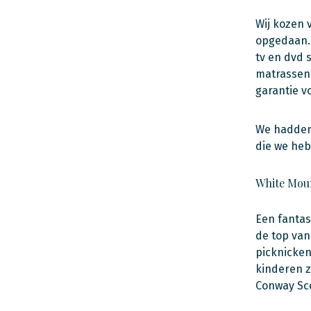
Wij kozen 
opgedaan. 
tv en dvd 
matrassen,
garantie v
We hadden 
die we he
White Mou
Een fantas
de top van
picknicken
kinderen zi
Conway Sce