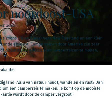
or noordoost-USA
ber 2012
 onze zoons (10 en 7 jaar) naar New Engeland en een klein
kantie geweest. Camperreizen door Amerika zijn zeer
ordt dit land veel gekozen om camperreizen te maken,
vakantie
jdig land. Als u van natuur houdt, wandelen en rust? Dan
nd om een camperreis te maken. Je komt op de mooiste
akantie wordt door de camper vergroot!