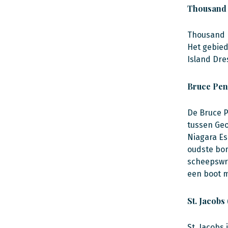
Thousand 
Thousand I
Het gebied
Island Dre
Bruce Pen
De Bruce P
tussen Geo
Niagara Es
oudste bom
scheepswra
een boot m
St. Jacobs
St. Jacobs