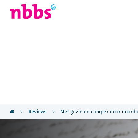
Afrika
Azië
U
Reizigers
vertellen
Reviews
Met gezin en camper door noord