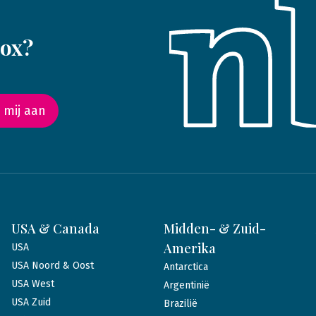
box?
 mij aan
USA & Canada
Midden- & Zuid-
Amerika
USA
USA Noord & Oost
Antarctica
USA West
Argentinië
USA Zuid
Brazilië