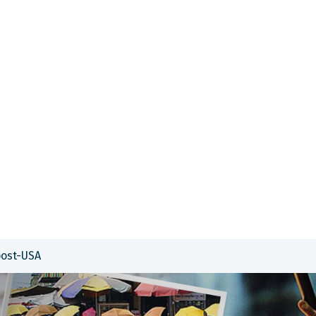
SA & Canada
Midden- & Zuid-Amerika
Australië | Nieuw
oost-USA