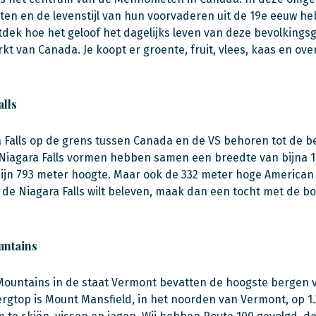
en en de levenstijl van hun voorvaderen uit de 19e eeuw h
dek hoe het geloof het dagelijks leven van deze bevolkingsgr
t van Canada. Je koopt er groente, fruit, vlees, kaas en over
lls
 Falls op de grens tussen Canada en de VS behoren tot de be
iagara Falls vormen hebben samen een breedte van bijna 1
zijn 793 meter hoogte. Maar ook de 332 meter hoge American Fa
 de Niagara Falls wilt beleven, maak dan een tocht met de bo
ntains
ountains in de staat Vermont bevatten de hoogste bergen v
rgtop is Mount Mansfield, in het noorden van Vermont, op 