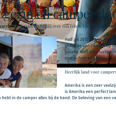
ew uit USA
 gezin en camper do
aarels
[werkzaam bij NBBS] over een reis in USA op 27 decem
Half juli 2012 zijn wij met
gedeelte van Canada op va
geliefd. Niet voor niets w
vooral door gezinnen.
Heerlijk land voor camper
Amerika is een zeer veelzi
is Amerika een perfect la
 hebt in de camper alles bij de hand. De beleving van een v