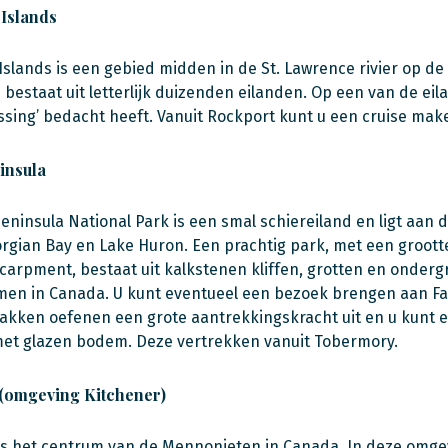
Islands
slands is een gebied midden in de St. Lawrence rivier op d
 bestaat uit letterlijk duizenden eilanden. Op een van de ei
ssing’ bedacht heeft. Vanuit Rockport kunt u een cruise make
insula
eninsula National Park is een smal schiereiland en ligt aan 
rgian Bay en Lake Huron. Een prachtig park, met een grootte
carpment, bestaat uit kalkstenen kliffen, grotten en onder
en in Canada. U kunt eventueel een bezoek brengen aan Fant
kken oefenen een grote aantrekkingskracht uit en u kunt e
et glazen bodem. Deze vertrekken vanuit Tobermory.
 (omgeving Kitchener)
 is het centrum van de Mennonieten in Canada. In deze omge