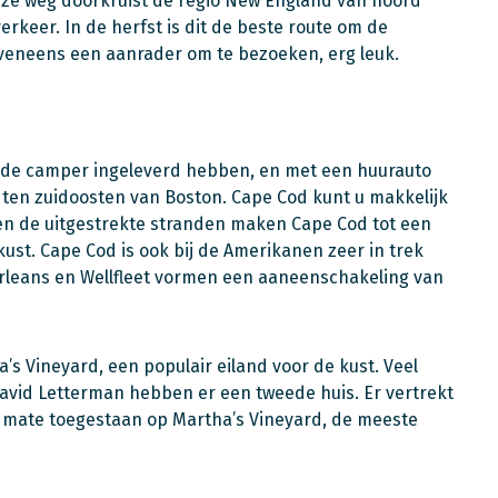
eze weg doorkruist de regio New England van noord
verkeer. In de herfst is dit de beste route om de
veneens een aanrader om te bezoeken, erg leuk.
e de camper ingeleverd hebben, en met een huurauto
t ten zuidoosten van Boston. Cape Cod kunt u makkelijk
en de uitgestrekte stranden maken Cape Cod tot een
st. Cape Cod is ook bij de Amerikanen zeer in trek
Orleans en Wellfleet vormen een aaneenschakeling van
’s Vineyard, een populair eiland voor de kust. Veel
David Letterman hebben er een tweede huis. Er vertrekt
te mate toegestaan op Martha’s Vineyard, de meeste