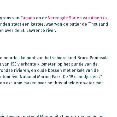
e grens van
Canada
en de
Verenigde Staten van Amerika
.
landen staat een kasteel waarvan de butler de ‘Thousand
n over de St. Lawrence river.
de noordelijke punt van het schiereiland Bruce Peninsula
 van 155 vierkante kilometer, op het puntje van de
grondse rivieren, en oude bossen met enkele van de
om Five National Marine Park. De 19 eilandjes en 21
en excursie maken over het kristalheldere water met
ving wonen nog veel Mennonite boeren, die het geloof,