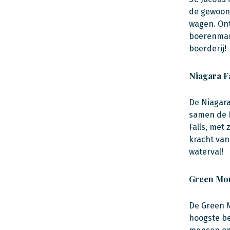
de gewoont
wagen. Ont
boerenmark
boerderij!
Niagara Fa
De Niagara
samen de N
Falls, met 
kracht van
waterval!
Green Mou
De Green M
hoogste be