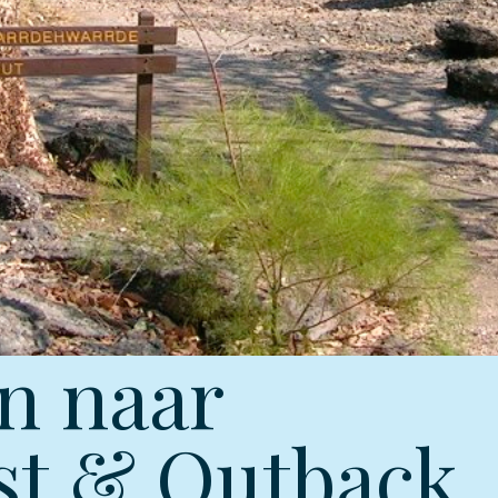
n naar
st & Outback