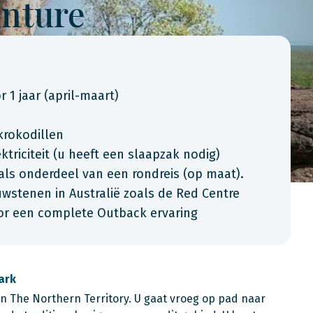
nture
or 1 jaar (april-maart)
krokodillen
triciteit (u heeft een slaapzak nodig)
als onderdeel van een rondreis (op maat).
stenen in Australië zoals de Red Centre
or een complete Outback ervaring
ark
n The Northern Territory. U gaat vroeg op pad naar