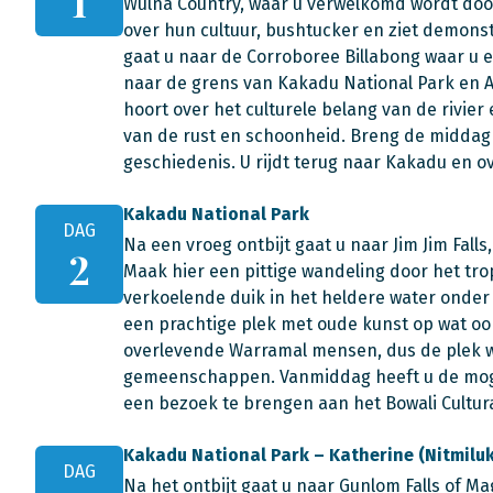
1
Wulna Country, waar u verwelkomd wordt door 
over hun cultuur, bushtucker en ziet demons
gaat u naar de Corroboree Billabong waar u e
naar de grens van Kakadu National Park en Ar
hoort over het culturele belang van de rivie
van de rust en schoonheid. Breng de middag
geschiedenis. U rijdt terug naar Kakadu en ov
Kakadu National Park
DAG
Na een vroeg ontbijt gaat u naar Jim Jim Falls
2
Maak hier een pittige wandeling door het tr
verkoelende duik in het heldere water onder
een prachtige plek met oude kunst op wat oor
overlevende Warramal mensen, dus de plek 
gemeenschappen. Vanmiddag heeft u de moge
een bezoek te brengen aan het Bowali Cultura
Kakadu National Park – Katherine (Nitmiluk
DAG
Na het ontbijt gaat u naar Gunlom Falls of M