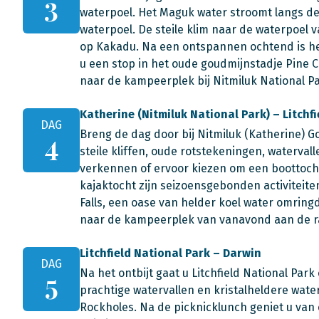
3
waterpoel. Het Maguk water stroomt langs de 
waterpoel. De steile klim naar de waterpoel 
op Kakadu. Na een ontspannen ochtend is he
u een stop in het oude goudmijnstadje Pine Cr
naar de kampeerplek bij Nitmiluk National Pa
Katherine (Nitmiluk National Park) – Litchf
DAG
Breng de dag door bij Nitmiluk (Katherine) G
4
steile kliffen, oude rotstekeningen, watervall
verkennen of ervoor kiezen om een boottocht
kajaktocht zijn seizoensgebonden activiteite
Falls, een oase van helder koel water omring
naar de kampeerplek van vanavond aan de ran
Litchfield National Park – Darwin
DAG
Na het ontbijt gaat u Litchfield National Pa
5
prachtige watervallen en kristalheldere water
Rockholes. Na de picknicklunch geniet u va