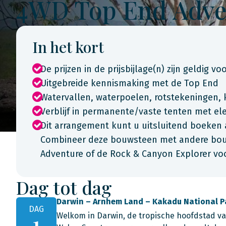
4WD Top End Adve
In het kort
De prijzen in de prijsbijlage(n) zijn geldig vo
Uitgebreide kennismaking met de Top End
Watervallen, waterpoelen, rotstekeningen, 
Verblijf in permanente/vaste tenten met elek
Dit arrangement kunt u uitsluitend boeken 
Combineer deze bouwsteen met andere bouw
Adventure of de Rock & Canyon Explorer vo
Dag tot dag
Darwin – Arnhem Land – Kakadu National P
DAG
Welkom in Darwin, de tropische hoofdstad va