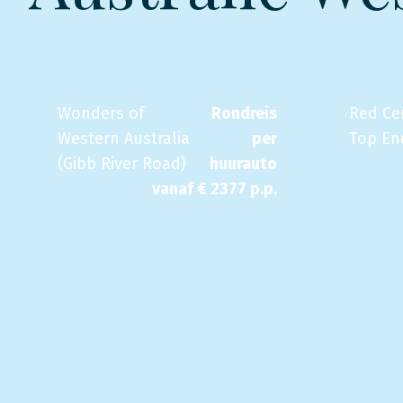
Wonders of
Rondreis
Red Ce
Western Australia
per
Top En
(Gibb River Road)
huurauto
vanaf €
2377
p.p.