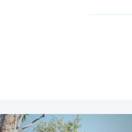
SA & Canada
Midden- & Zuid-Amerika
Australië | Nieuw