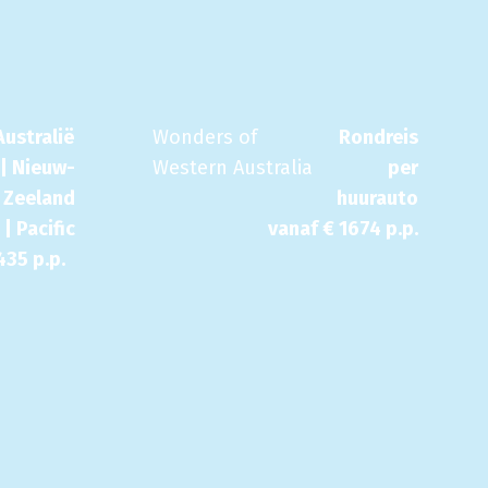
Australië
Wonders of
Rondreis
| Nieuw-
Western Australia
per
Zeeland
huurauto
| Pacific
vanaf €
1674
p.p.
435
p.p.