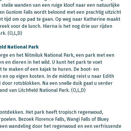
steile wanden van een ruige kloof naar een natuurlijke
van Gunlom Falls wordt beloond met een prachtig uitzicht
t tijd om op pad te gaan. Op weg naar Katherine maakt
eek voor de lunch. Hierna is het nog drie uur rijden
rk. (O,L,D)
ield National Park
orge en het Nitmiluk National Park, een park met een
en en dieren in het wild. U kunt het park te voet
 te maken of een kajak te huren. De boot- en
n en op eigen kosten. In de middag reist u naar Edith
d door rotsblokken. Na een snelle duik gaat u verder
d van Litchfield National Park. (O,L,D)
rk ontdekken. Het park heeft tropisch regenwoud,
poelen. Bezoek Florence Falls, Wangi Falls of Bluey
n een wandeling door het regenwoud en een verfrissende