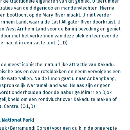
de traditionele eigenaren van dit gebied. U leert meer
traties van de didgeridoo en mandenvlechten. Hierna
en boottocht op de Mary River maakt. U rijdt verder
nhem Land, waar u de East Alligator River doorkruist. U
r en West Arnhem Land voor de Bininj bevolking en geniet
 door met het verkennen van deze plek en leer over de
ernacht in een vaste tent. (L,D)
, de meest iconische, natuurlijke attractie van Kakadu.
opische bos en over rotsblokken en neem vervolgens een
 de watervallen. Na de lunch gaat u naar Anbangbang,
spronkelijk Warramal land was. Helaas zijn er geen
wordt onderhouden door de naburige Mirarr en Djok
lijkheid om een rondvlucht over Kakadu te maken of
l Centre. (O,L,D)
 National Park)
aguk (Barramundi Gorge) voor een duik in de ongerepte