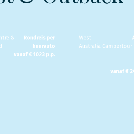
ntre &
Rondreis per
West
d
huurauto
Australia Campertour
vanaf €
1023
p.p.
vanaf €
2