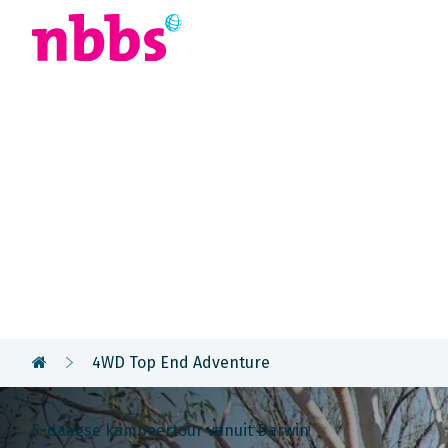
Afrika
Azië
U
Rondreis
Australië
4WD Top End Adventure
5-daagse kampeertour vanuit Darwin