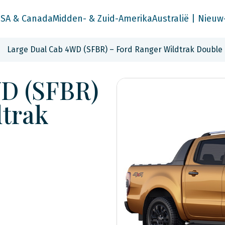
SA & Canada
Midden- & Zuid-Amerika
Australië | Nieuw
Large Dual Cab 4WD (SFBR) – Ford Ranger Wildtrak Double
WD (SFBR)
dtrak