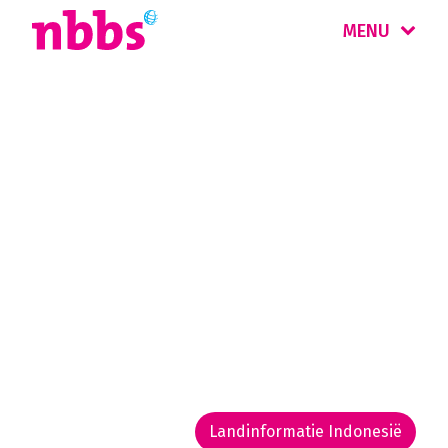
MENU
Rondreis
Indonesië
Met 17.000 eilanden is Indonesië de grootste
archipel ter wereld. Het is een veelzijdige
bestemming, met een rijke cultuur en
imponerende landschappen met
regenwouden, vulkanen en prachtige
stranden.
Landinformatie Indonesië