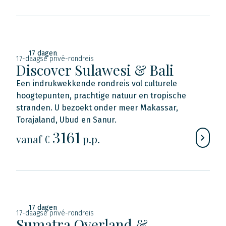
17 dagen
17-daagse privé-rondreis
Discover Sulawesi & Bali
Een indrukwekkende rondreis vol culturele
hoogtepunten, prachtige natuur en tropische
stranden. U bezoekt onder meer Makassar,
Torajaland, Ubud en Sanur.
3161
vanaf €
p.p.
17 dagen
17-daagse privé-rondreis
Sumatra Overland &