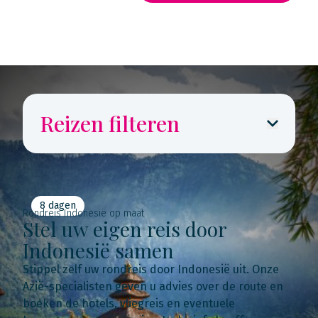
Rondreis routekaarten
Reizen filteren
8 dagen
Rondreis Indonesië op maat
Stel uw eigen reis door
Indonesië samen
Stippel zelf uw rondreis door Indonesië uit. Onze
Azië-specialisten geven u advies over de route en
boeken de hotels, vliegreis en eventuele