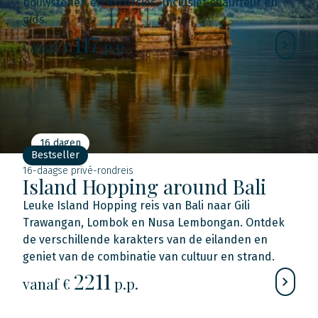
bouwstenen en excursies. Inclusief chauffeur en
gids.
117
vanaf €
p.p.
16 dagen
Bestseller
16-daagse privé-rondreis
Island Hopping around Bali
Leuke Island Hopping reis van Bali naar Gili
Trawangan, Lombok en Nusa Lembongan. Ontdek
de verschillende karakters van de eilanden en
geniet van de combinatie van cultuur en strand.
2211
vanaf €
p.p.