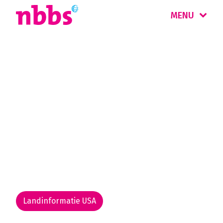
MENU
Rondreis
Amerika Noord & Oost
New York, Washington D.C., Boston, Niagara
Falls, Green Mountains, White Mountains...
prachtige plekken in het noordoosten van de
VS. Elk met een eigen verhaal en charme.
Ontdek het zelf.
Landinformatie USA
Rondreis routekaarten