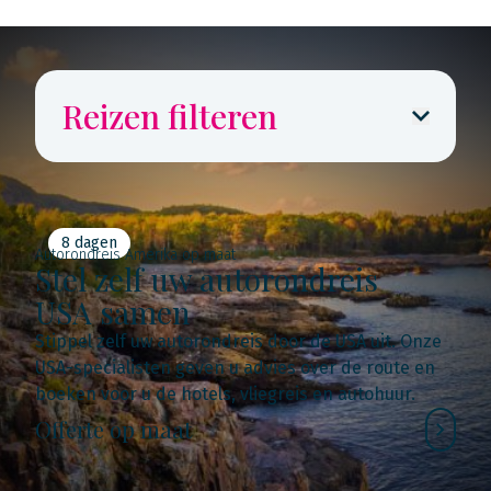
Reizen filteren
8 dagen
Autorondreis Amerika op maat
Stel zelf uw autorondreis
USA samen
Stippel zelf uw autorondreis door de USA uit. Onze
USA-specialisten geven u advies over de route en
boeken voor u de hotels, vliegreis en autohuur.
Offerte op maat