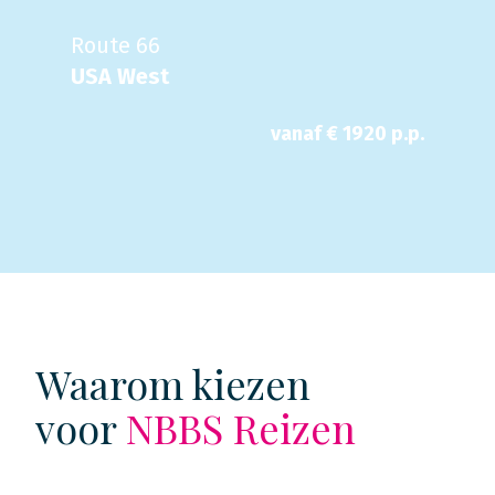
Route 66
USA West
vanaf €
1920
p.p.
Waarom kiezen
voor
NBBS Reizen