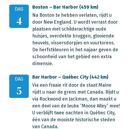
Boston – Bar Harbor (459 km)
DAG
Na Boston te hebben verlaten, rijdt u
4
door New England. U wordt verrast door
plaatsen met schilderachtige oude
huisjes, overdekte bruggen, glooiende
heuvels, vissersdorpjes en vuurtorens.
De herfstkleuren in het najaar geven de
schoonheid van het gebied een extra
dimensie.
Bar Harbor – Québec City (442 km)
DAG
Via een fraaie rit door de staat Maine
5
rijdt u naar de grens met Canada. Rijdt u
via Rockwood en Jackman, dan maakt u
een deel van de leuke “Moose Alley” mee!
U verblijft twee nachten in Québec City,
één van de mooiste historische steden
van Canada.