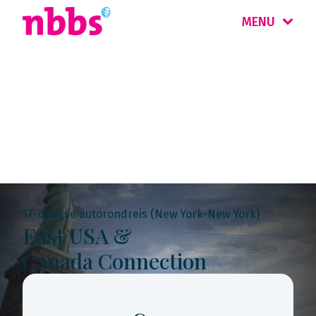
MENU
Rondreis
Amerika
17-daagse autorondreis (New York-New York)
East USA &
Canada Connection