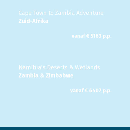
Cape Town to Zambia Adventure
Zuid-Afrika
vanaf €
5163
p.p.
Namibia’s Deserts & Wetlands
Zambia & Zimbabwe
vanaf €
6407
p.p.