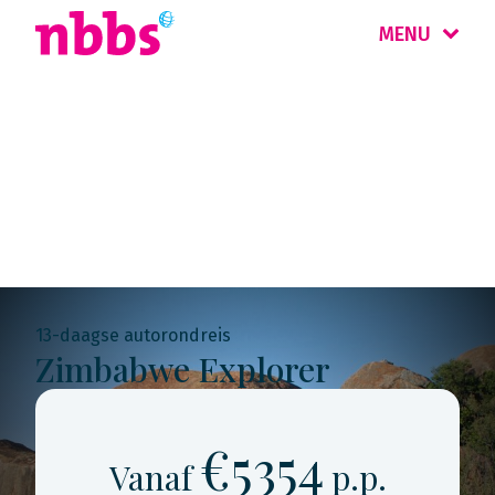
MENU
Rondreis
Zambia & Zimbabwe
13-daagse autorondreis
Zimbabwe Explorer
€5354
Vanaf
p.p.