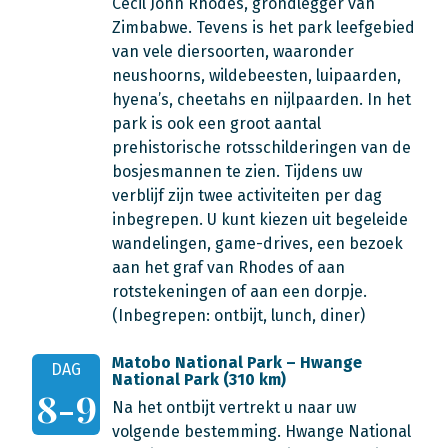
Cecil John Rhodes, grondlegger van
Zimbabwe. Tevens is het park leefgebied
van vele diersoorten, waaronder
neushoorns, wildebeesten, luipaarden,
hyena’s, cheetahs en nijlpaarden. In het
park is ook een groot aantal
prehistorische rotsschilderingen van de
bosjesmannen te zien. Tijdens uw
verblijf zijn twee activiteiten per dag
inbegrepen. U kunt kiezen uit begeleide
wandelingen, game-drives, een bezoek
aan het graf van Rhodes of aan
rotstekeningen of aan een dorpje.
(Inbegrepen: ontbijt, lunch, diner)
Matobo National Park – Hwange
DAG
National Park (310 km)
8-9
Na het ontbijt vertrekt u naar uw
volgende bestemming. Hwange National