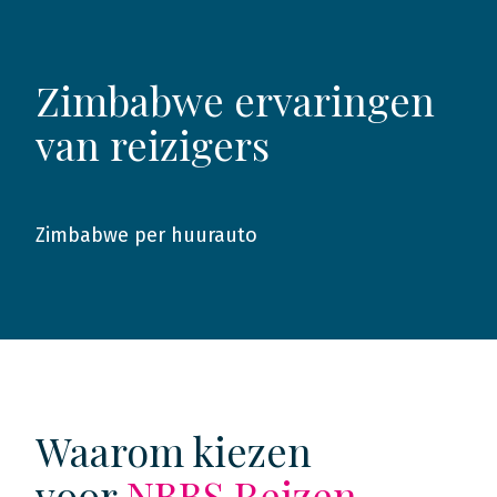
Zimbabwe ervaringen
van reizigers
Zimbabwe per huurauto
2014
Waarom kiezen
voor
NBBS Reizen