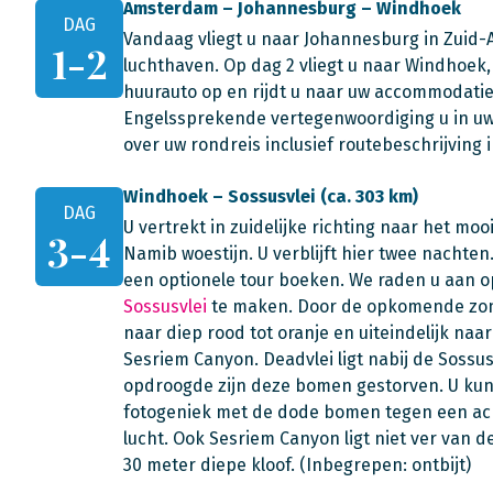
Amsterdam – Johannesburg – Windhoek
DAG
Vandaag vliegt u naar Johannesburg in Zuid-Afr
1-2
luchthaven. Op dag 2 vliegt u naar Windhoek
huurauto op en rijdt u naar uw accommodatie
Engelssprekende vertegenwoordiging u in uw 
over uw rondreis inclusief routebeschrijving i
Windhoek – Sossusvlei (ca. 303 km)
DAG
U vertrekt in zuidelijke richting naar het mo
3-4
Namib woestijn. U verblijft hier twee nachten.
een optionele tour boeken. We raden u aan o
Sossusvlei
te maken. Door de opkomende zon 
naar diep rood tot oranje en uiteindelijk na
Sesriem Canyon. Deadvlei ligt nabij de Sossus
opdroogde zijn deze bomen gestorven. U kunt 
fotogeniek met de dode bomen tegen een ac
lucht. Ook Sesriem Canyon ligt niet ver van 
30 meter diepe kloof. (Inbegrepen: ontbijt)