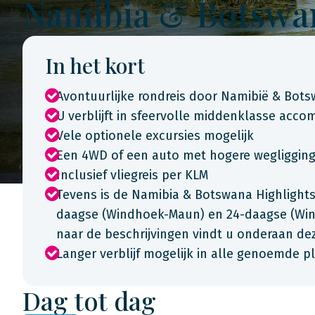
Namibia & Botswan
In het kort
Avontuurlijke rondreis door Namibië & Bot
U verblijft in sfeervolle middenklasse acc
Vele optionele excursies mogelijk
Een 4WD of een auto met hogere wegligging i
Inclusief vliegreis per KLM
Tevens is de Namibia & Botswana Highlights 
daagse (Windhoek-Maun) en 24-daagse (Win
naar de beschrijvingen vindt u onderaan de
Langer verblijf mogelijk in alle genoemde p
Dag tot dag