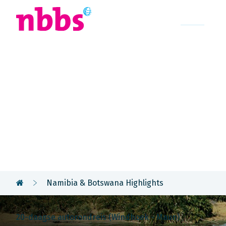
Afrika
Azië
U
Rondreis
Botswana
Namibia & Botswana Highlights
20-daagse autorondreis (Windhoek - Maun)