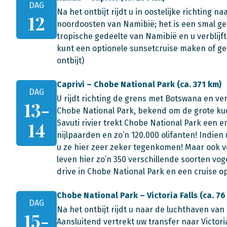
DAG
Na het ontbijt rijdt u in oostelijke richting na
12
noordoosten van Namibië; het is een smal ge
tropische gedeelte van Namibië en u verblijft
kunt een optionele sunsetcruise maken of ge
ontbijt)
Caprivi – Chobe National Park (ca. 371 km)
DAG
U rijdt richting de grens met Botswana en ve
13-
Chobe National Park, bekend om de grote kudd
14
Savuti rivier trekt Chobe National Park een
nijlpaarden en zo’n 120.000 olifanten! Indien 
u ze hier zeer zeker tegenkomen! Maar ook vo
leven hier zo’n 350 verschillende soorten vog
drive in Chobe National Park en een cruise op
Chobe National Park – Victoria Falls (ca. 76
DAG
Na het ontbijt rijdt u naar de luchthaven van
15-
Aansluitend vertrekt uw transfer naar Victori