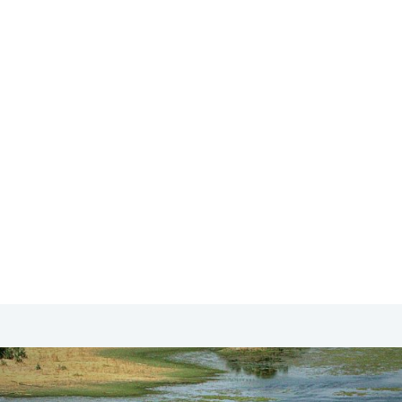
SA & Canada
Midden- & Zuid-Amerika
Australië | Nieuw