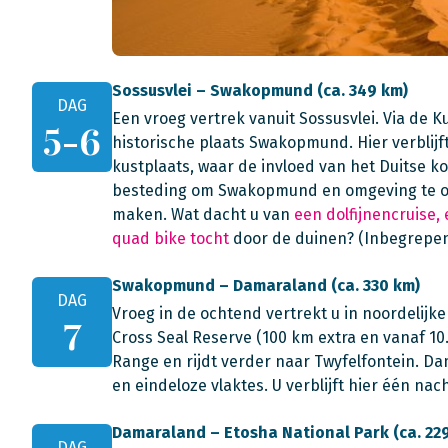
Sossusvlei – Swakopmund (ca. 349 km)
DAG
Een vroeg vertrek vanuit Sossusvlei. Via de K
5-6
historische plaats Swakopmund. Hier verblij
kustplaats, waar de invloed van het Duitse kol
besteding om Swakopmund en omgeving te ont
maken. Wat dacht u van
een dolfijnencruise,
quad bike tocht
door de duinen? (Inbegrepen:
Swakopmund – Damaraland (ca. 330 km)
DAG
Vroeg in de ochtend vertrekt u in noordelijk
7
Cross Seal Reserve (100 km extra en vanaf 1
Range en rijdt verder naar Twyfelfontein. D
en eindeloze vlaktes. U verblijft hier één nach
Damaraland – Etosha National Park (ca. 22
DAG