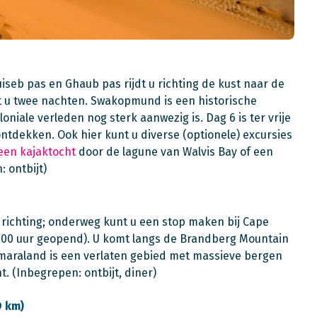
uiseb pas en Ghaub pas rijdt u richting de kust naar de
ft u twee nachten. Swakopmund is een historische
oniale verleden nog sterk aanwezig is. Dag 6 is ter vrije
dekken. Ook hier kunt u diverse (optionele) excursies
 een kajaktocht
door de lagune van Walvis Bay of een
 ontbijt)
e richting; onderweg kunt u een stop maken bij Cape
0.00 uur geopend). U komt langs de Brandberg Mountain
amaraland is een verlaten gebied met massieve bergen
t. (Inbegrepen: ontbijt, diner)
9 km)