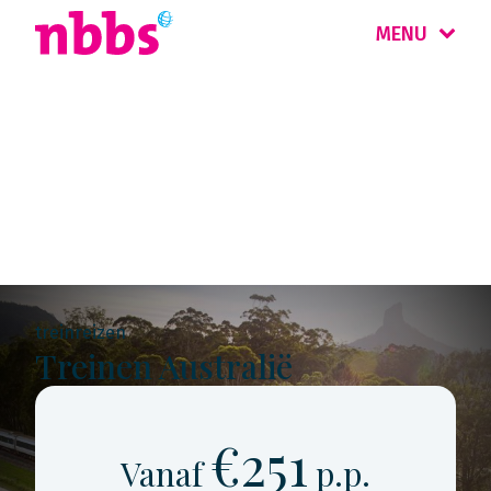
MENU
Rondreis
Australië
treinreizen
Treinen Australië
€251
Vanaf
p.p.