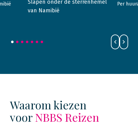
Slapen onder de sterrenhemel
Per huur
mibië
2015
Namibië
2018
van Namibië
Waarom kiezen
voor
NBBS Reizen