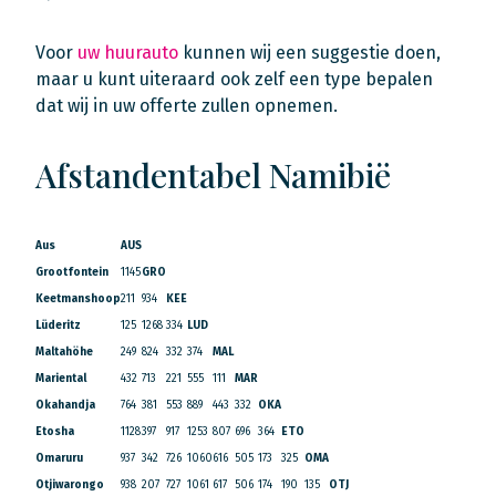
Voor
uw huurauto
kunnen wij een suggestie doen,
maar u kunt uiteraard ook zelf een type bepalen
dat wij in uw offerte zullen opnemen.
Afstandentabel Namibië
Aus
AUS
Grootfontein
1145
GRO
Keetmanshoop
211
934
KEE
Lüderitz
125
1268
334
LUD
Maltahöhe
249
824
332
374
MAL
Mariental
432
713
221
555
111
MAR
Okahandja
764
381
553
889
443
332
OKA
Etosha
1128
397
917
1253
807
696
364
ETO
Omaruru
937
342
726
1060
616
505
173
325
OMA
Otjiwarongo
938
207
727
1061
617
506
174
190
135
OTJ