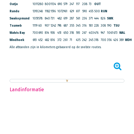
Outjo
1011
280
800
1134
690
579
247
117
208
73
OUT
Rundu
1393
248
1182
1516
1072
961
629
617
590
455
500
RUN
Swakopmund
1051
578
840
731
482
619
287
561
236
371
444
826
SWK
Tsumeb
1119
60
907
1242
798
687
355
345
316
181
228
308
190
TSU
Walvis Bay
700
690
814
938
451
650
318
593
267
403
476
947
1061
673
WAL
Windhoek
693
452
482
816
372
261
71
435
242
245
318
700
356
426
389
WDH
Alle afstanden zijn in kilometers gebaseerd op de snelste routes.
Landinformatie