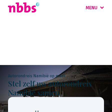
MENU
Rondreis
Namibië
Autorondreis Namibië op maat
Stel zelf uw autorondreis
Namibië samen