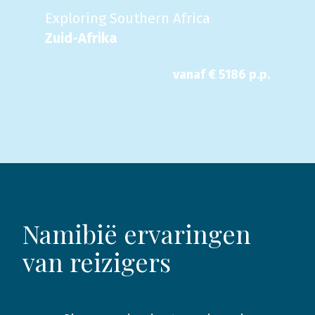
Exploring Southern Africa
Zuid-Afrika
vanaf €
5186
p.p.
Namibië ervaringen
van reizigers