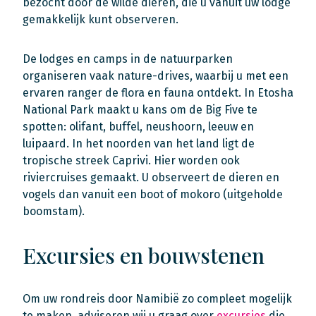
bezocht door de wilde dieren, die u vanuit uw lodge
gemakkelijk kunt observeren.
De lodges en camps in de natuurparken
organiseren vaak nature-drives, waarbij u met een
ervaren ranger de flora en fauna ontdekt. In Etosha
National Park maakt u kans om de Big Five te
spotten: olifant, buffel, neushoorn, leeuw en
luipaard. In het noorden van het land ligt de
tropische streek Caprivi. Hier worden ook
riviercruises gemaakt. U observeert de dieren en
vogels dan vanuit een boot of mokoro (uitgeholde
boomstam).
Excursies en bouwstenen
Om uw rondreis door Namibië zo compleet mogelijk
te maken, adviseren wij u graag over
excursies
die