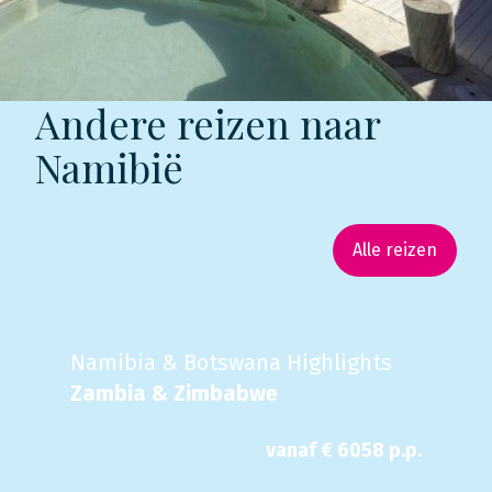
Andere reizen naar
Namibië
Alle reizen
Namibia & Botswana Highlights
Zambia & Zimbabwe
vanaf €
6058
p.p.