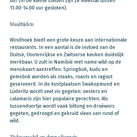
uur (in de kleine steden zijn ze meestal tussen
13.00-14.00 uur gesloten).
Maaltijden
Windhoek biedt een grote keuze aan internationale
restaurants. In een aantal is de invloed van de
Duitse, Oostenrijkse en Zwitserse keuken duidelijk
merkbaar. U zult in Namibië met name wild op de
menukaart aantreffen. Springbok, kudu en
gemsbok worden als steaks, roasts en ragout
geserveerd. In de kustplaatsen Swakopmund en
Lüderitz wordt veel vis gegeten: oesters en
calamaris zijn hier populaire gerechten. Als
tussendoortje wordt vaak biltong en droëwors
gegeten, gedroogd en gekruid vlees van rund of
wild.
Tijdsverschil en duur vliegreis