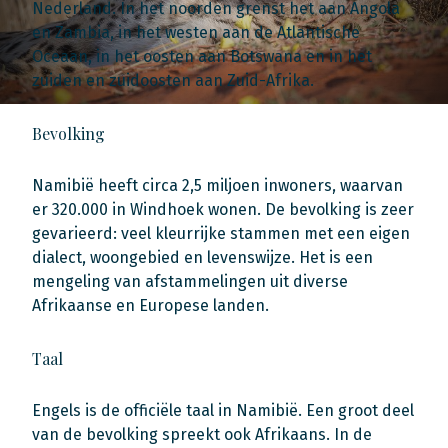
Nederland. In het noorden grenst het aan Angola
en Zambia, in het westen aan de Atlantische
Oceaan, in het oosten aan Botswana en in het
zuiden en zuidoosten aan Zuid-Afrika.
Bevolking
Namibië heeft circa 2,5 miljoen inwoners, waarvan
er 320.000 in Windhoek wonen. De bevolking is zeer
gevarieerd: veel kleurrijke stammen met een eigen
dialect, woongebied en levenswijze. Het is een
mengeling van afstammelingen uit diverse
Afrikaanse en Europese landen.
Taal
Engels is de officiële taal in Namibië. Een groot deel
van de bevolking spreekt ook Afrikaans. In de