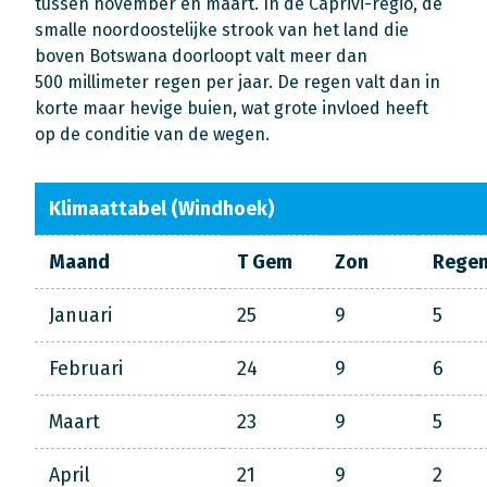
tussen november en maart. In de Caprivi-regio, de
smalle noordoostelijke strook van het land die
boven Botswana doorloopt valt meer dan
500 millimeter regen per jaar. De regen valt dan in
korte maar hevige buien, wat grote invloed heeft
op de conditie van de wegen.
Klimaattabel (Windhoek)
Maand
T Gem
Zon
Rege
Januari
25
9
5
Februari
24
9
6
Maart
23
9
5
April
21
9
2