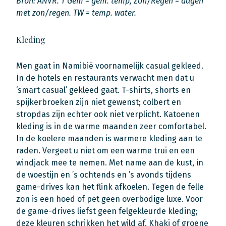
Bron: ANVR. T Gem = gem. temp, Zon/Regen = dagen
met zon/regen. TW = temp. water.
Kleding
Men gaat in Namibië voornamelijk casual gekleed.
In de hotels en restaurants verwacht men dat u
‘smart casual’ gekleed gaat. T-shirts, shorts en
spijkerbroeken zijn niet gewenst; colbert en
stropdas zijn echter ook niet verplicht. Katoenen
kleding is in de warme maanden zeer comfortabel.
In de koelere maanden is warmere kleding aan te
raden. Vergeet u niet om een warme trui en een
windjack mee te nemen. Met name aan de kust, in
de woestijn en ’s ochtends en ’s avonds tijdens
game-drives kan het flink afkoelen. Tegen de felle
zon is een hoed of pet geen overbodige luxe. Voor
de game-drives liefst geen felgekleurde kleding;
deze kleuren schrikken het wild af. Khaki of groene