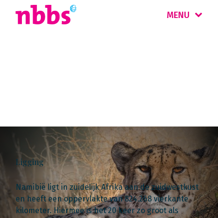
MENU
Landinformatie
Namibië
Ligging
Namibië ligt in zuidelijk Afrika aan de zuidwestkust
en heeft een oppervlakte van 824.268 vierkante
kilometer. Hiermee is het 20 keer zo groot als