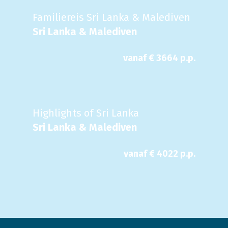
Familiereis Sri Lanka & Malediven
Sri Lanka & Malediven
vanaf €
3664
p.p.
Highlights of Sri Lanka
Sri Lanka & Malediven
vanaf €
4022
p.p.