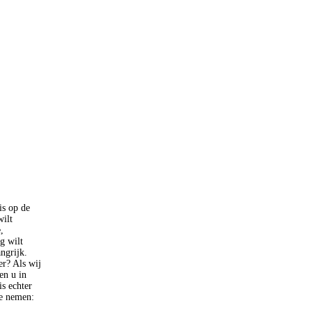
is op de
wilt
,
g wilt
ngrijk.
er? Als wij
en u in
s echter
te nemen: