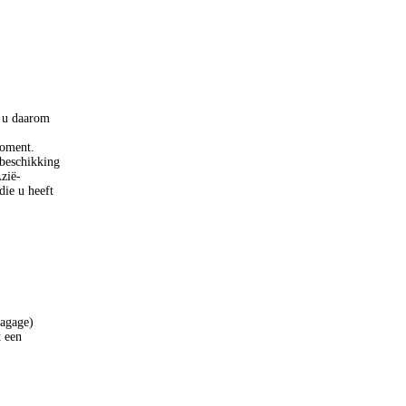
t u daarom
moment.
 beschikking
zië-
die u heeft
bagage)
t een