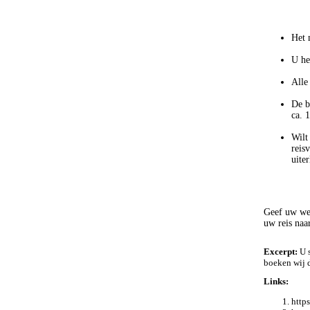
Het 
U he
Alle
De b
ca. 
Wilt
reis
uite
Geef uw wen
uw reis naa
Excerpt:
U s
boeken wij d
Links:
http