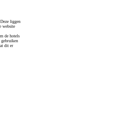
 Deze liggen
e website
om de hotels
s gebruiken
at dit er