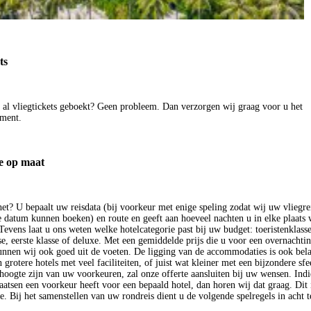
ts
f al vliegtickets geboekt? Geen probleem. Dan verzorgen wij graag voor u het
ment.
e op maat
et? U bepaalt uw reisdata (bij voorkeur met enige speling zodat wij uw vliegre
e datum kunnen boeken) en route en geeft aan hoeveel nachten u in elke plaats 
Tevens laat u ons weten welke hotelcategorie past bij uw budget: toeristenklasse
e, eerste klasse of deluxe. Met een gemiddelde prijs die u voor een overnachtin
unnen wij ook goed uit de voeten. De ligging van de accommodaties is ook bela
grotere hotels met veel faciliteiten, of juist wat kleiner met een bijzondere sfe
hoogte zijn van uw voorkeuren, zal onze offerte aansluiten bij uw wensen. Indi
atsen een voorkeur heeft voor een bepaald hotel, dan horen wij dat graag. Dit i
te. Bij het samenstellen van uw rondreis dient u de volgende spelregels in acht 