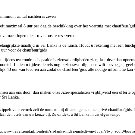
minimum aantal nachten is zeven
eft maximaal 8 uur per dag de beschikking over het voertuig met chauffeur/gid
 overnachtingen dient u via ons te reserveren
elangrijkste maaltijd in Sri Lanka is de lunch. Houdt u rekening met een lunc
1 uur voor de chauffeur/gids
 u tijdens uw rondreis bepaalde bezienswaardigheden zien, laat deze dan opnem
voorstel. Indien u tijdens de reis nog bezienswaardigheden wilt toevoegen, geef 
rlijk 48 uur van tevoren aan zodat de chauffeur/gids alle nodige informatie kan
sen aan ons door, dan maken onze Azië-specialisten vrijblijvend een offerte o
r Sri Lanka.
tippelt voor vertrek zelf de route uit bij dit arrangement met privé-chauffeur/gids. 
aar de hotels van uw keuze bij. Zo ontdekt u Sri Lanka in uw eigen tempo.
s://www.traveltrend.nl/rondreis/sri-lanka-indi a-malediven-dubai/?fwp_soort=bouw