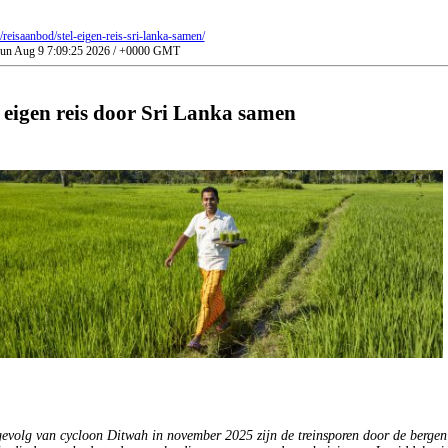
l/reisaanbod/stel-eigen-reis-sri-lanka-samen/
 Sun Aug 9 7:09:25 2026 / +0000 GMT
 eigen reis door Sri Lanka samen
gevolg van cycloon Ditwah in november 2025 zijn de treinsporen door de bergen 