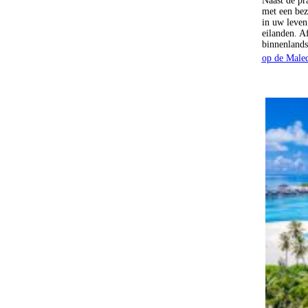
Naast de pr
met een bez
in uw leven 
eilanden. Af
binnenlands
op de Male