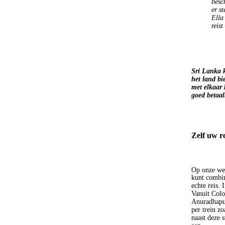
besc
er s
Ella
reis
Sri Lanka k
het land bi
met elkaar 
goed betaal
Zelf uw ro
Op onze web
kunt combin
echte reis. 
Vanuit Colo
Anuradhapur
per trein z
naast deze 