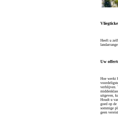
Vliegticke
Heeft u zel
landarrange
Uw offert
Hoe werkt h
voordeligst
verblijven. 
middenklass
uitgeven, k
Houdt u van 
goed op de 
sommige pla
geen vereis