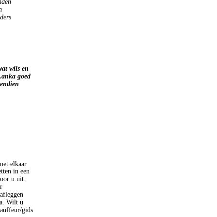
nden
n
nders
wat wils en
 Lanka goed
vendien
met elkaar
tten in een
oor u uit.
r
 afleggen
a. Wilt u
auffeur/gids