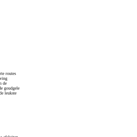
rte routes
ving
n de
 de goudgele
de leukste