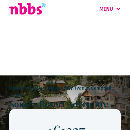
MENU
Rondreis
Canada West
Unieke resort arrangementen (vanuit Campbell
River)
Sonora Resort Adventure