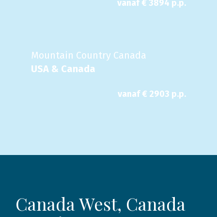
vanaf €
3894
p.p.
Mountain Country Canada
USA & Canada
vanaf €
2903
p.p.
Canada West, Canada