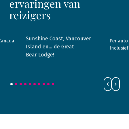
ervaringen van
reizigers
Sunshine Coast, Vancouver
 Canada
Per auto
2015
Canada
2015
Island en… de Great
Inclusief
Bear Lodge!