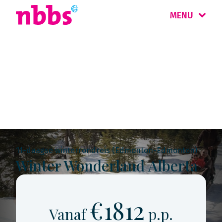
MENU
Rondreis
Canada
11-daagse winterrondreis (Edmonton-Edmonton)
Winter Wonderland Alberta
€1812
Vanaf
p.p.