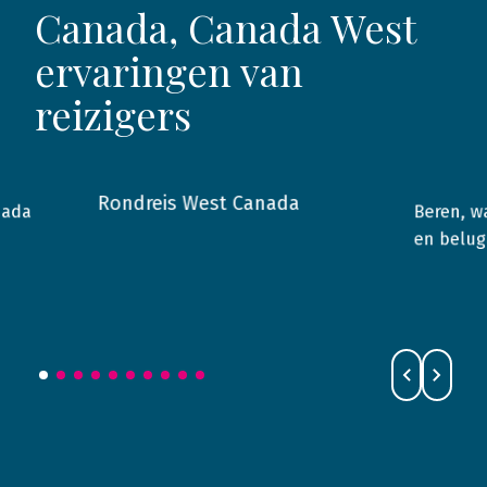
Canada, Canada West
ervaringen van
reizigers
Rondreis West Canada
nada
Beren, wa
2016
Canada
2023
en belug