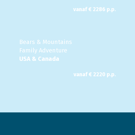
vanaf €
2286
p.p.
Bears & Mountains
Family Adventure
USA & Canada
vanaf €
2220
p.p.