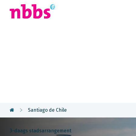
Afrika
Azië
U
Rondreis
Chili & Paas
Santiago de Chile
3-daags stadsarrangement