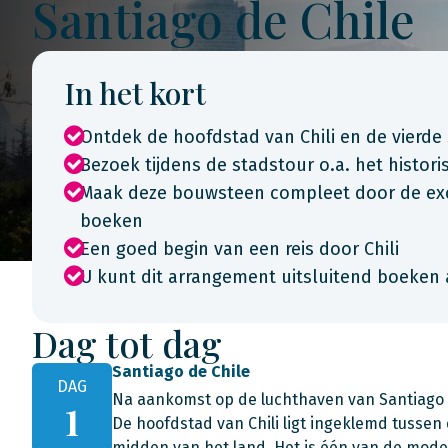
Santiago de Chile
In het kort
Ontdek de hoofdstad van Chili en de vierde
Bezoek tijdens de stadstour o.a. het histor
Maak deze bouwsteen compleet door de excur
boeken
Een goed begin van een reis door Chili
U kunt dit arrangement uitsluitend boeken 
Dag tot dag
Santiago de Chile
DAG
Na aankomst op de luchthaven van Santiago de
1
De hoofdstad van Chili ligt ingeklemd tussen
midden van het land. Het is één van de mod