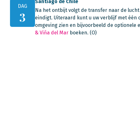
Santiago de Chile
DAG
Na het ontbijt volgt de transfer naar de luc
3
eindigt. Uiteraard kunt u uw verblijf met éé
omgeving zien en bijvoorbeeld de optionele 
& Viña del Mar
boeken. (O)