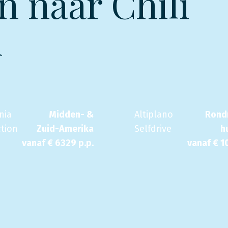
n naar Chili
d
nia
Midden- &
Altiplano
Rondr
tion
Zuid-Amerika
Selfdrive
h
vanaf €
6329
p.p.
vanaf €
1