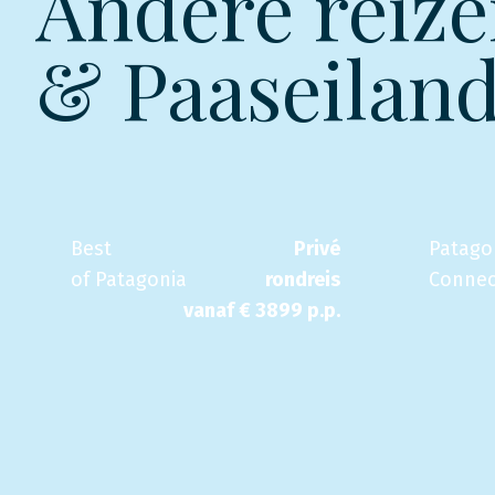
Andere reize
& Paaseilan
Best
Privé
Patago
of Patagonia
rondreis
Connec
vanaf €
3899
p.p.