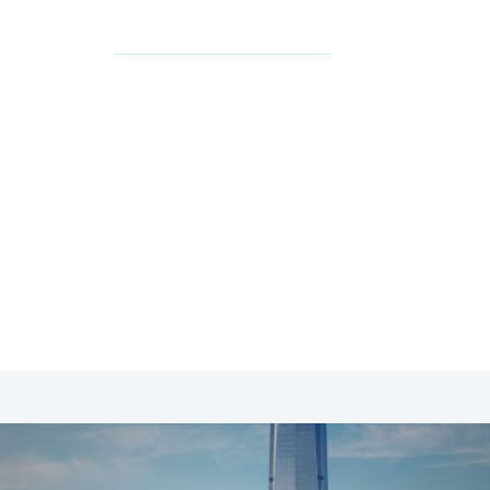
SA & Canada
Midden- & Zuid-Amerika
Australië | Nieuw
eiland