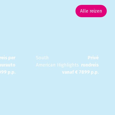
Alle reizen
eis per
South
Privé
uurauto
American Highlights
rondreis
099
p.p.
vanaf €
7899
p.p.