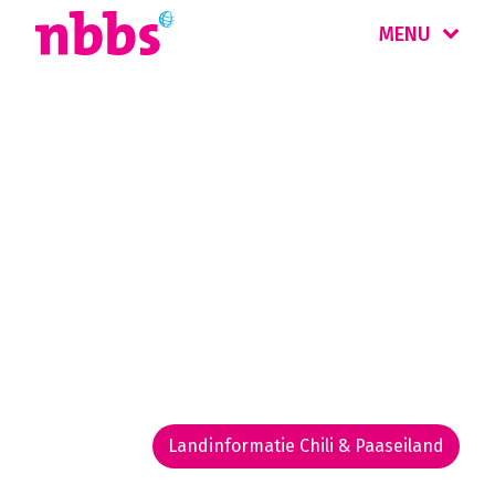
MENU
Rondreis
Chili & Paaseiland
In het langgerekte Chili reist u langs droge
woestijnen, vruchtbare valleien, vulkanen,
oerbossen, massieve gletsjers en fjorden. U
vindt hier enkele van de meest ongerepte
gebieden van de planeet.
Landinformatie Chili & Paaseiland
Rondreis routekaarten