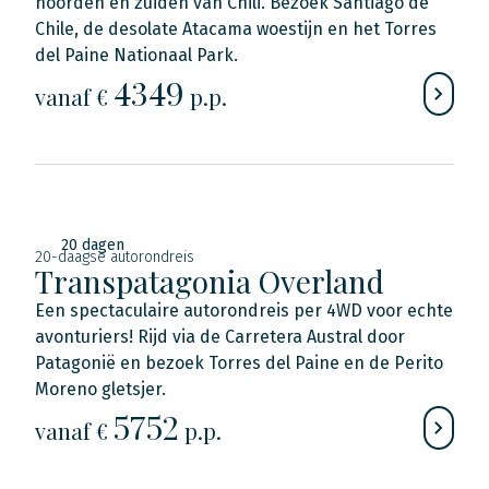
noorden en zuiden van Chili. Bezoek Santiago de
Chile, de desolate Atacama woestijn en het Torres
del Paine Nationaal Park.
4349
vanaf €
p.p.
20 dagen
20-daagse autorondreis
Transpatagonia Overland
Een spectaculaire autorondreis per 4WD voor echte
avonturiers! Rijd via de Carretera Austral door
Patagonië en bezoek Torres del Paine en de Perito
Moreno gletsjer.
5752
vanaf €
p.p.