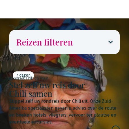
Reizen filteren
7 dagen
Rondreis Chili op maat
Stel zelf uw reis door
Chili samen
Stippel zelf uw rondreis door Chili uit. Onze Zuid-
Amerika specialisten geven u advies over de route
en boeken hotels, vliegreis, vervoer ter plaatse en
eventuele excursies.