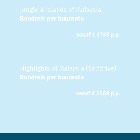
Jungle & Islands of Malaysia
Rondreis per huurauto
vanaf €
2785
p.p.
Highlights of Malaysia (Selfdrive)
Rondreis per huurauto
vanaf €
2568
p.p.