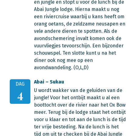
en jungle en stopt u voor de lunch bij de
Abai Jungle lodge. Hierna maakt u nog
een riviercruise waarbij u kans heeft om
orang oetans, de zeldzame neusapen en
vele andere dieren te spotten. Als de
avondschemering invalt komen ook de
vuurvliegjes tevoorschijn. Een bijzonder
schouwspel. Ten slotte kunt u na het
diner ook nog mee op een
avondwandeling. (O,L,D)
Abai – Sukau
DAG
U wordt wakker van de geluiden van de
4
jungle! Voor het ontbijt maakt u al een
boottocht over de rivier naar het Ox Bow
meer. Terug bij de lodge staat het ontbijt
voor u klaar en tot aan de lunch is de tijd
ter vrije besteding. Na de lunch is het
tijd om uit te checken bij de Abai Jungle