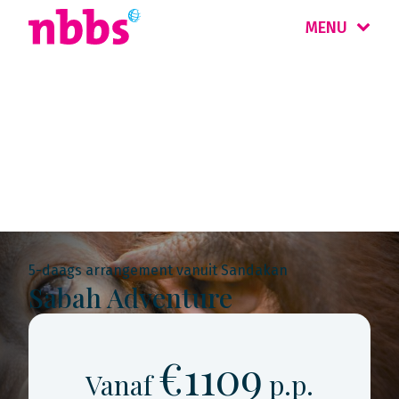
MENU
Rondreis
Maleisië & Singapore
5-daags arrangement vanuit Sandakan
Sabah Adventure
€1109
Vanaf
p.p.