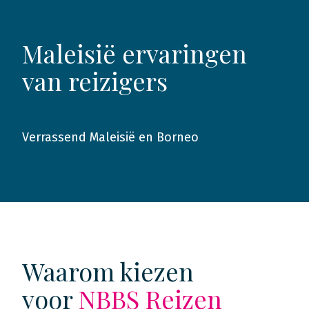
Maleisië ervaringen
van reizigers
Verrassend Maleisië en Borneo
2012
Waarom kiezen
voor
NBBS Reizen