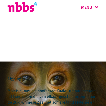
MENU
Landinformatie
Maleisië & Singapore
Ligging
Maleisië, met als hoofdstad Kuala Lumpur, bestaat
uit twee delen die van elkaar gescheiden zijn door
de Zuid-Chinese Zee: het schiereiland Maleisië en