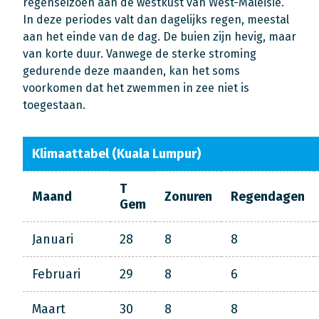
regenseizoen aan de westkust van West-Maleisië.
In deze periodes valt dan dagelijks regen, meestal
aan het einde van de dag. De buien zijn hevig, maar
van korte duur. Vanwege de sterke stroming
gedurende deze maanden, kan het soms
voorkomen dat het zwemmen in zee niet is
toegestaan.
Klimaattabel (Kuala Lumpur)
T
Maand
Zonuren
Regendagen
Gem
Januari
28
8
8
Februari
29
8
6
Maart
30
8
8