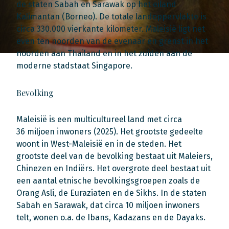
de staten Sabah en Sarawak op het eiland
Kalimantan (Borneo). De totale landoppervlakte is
circa 330.000 vierkante kilometer. Maleisië ligt net
even ten noorden van de evenaar en grenst in het
noorden aan Thailand en in het zuiden aan de
moderne stadstaat Singapore.
Bevolking
Maleisië is een multicultureel land met circa
36 miljoen inwoners (2025). Het grootste gedeelte
woont in West-Maleisië en in de steden. Het
grootste deel van de bevolking bestaat uit Maleiers,
Chinezen en Indiërs. Het overgrote deel bestaat uit
een aantal etnische bevolkingsgroepen zoals de
Orang Asli, de Euraziaten en de Sikhs. In de staten
Sabah en Sarawak, dat circa 10 miljoen inwoners
telt, wonen o.a. de Ibans, Kadazans en de Dayaks.