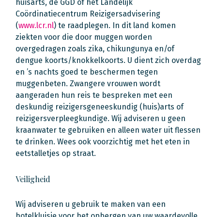
huisarts, de GGD of het Landelijk
Coördinatiecentrum Reizigersadvisering
(
www.lcr.nl
) te raadplegen. In dit land komen
ziekten voor die door muggen worden
overgedragen zoals zika, chikungunya en/of
dengue koorts/knokkelkoorts. U dient zich overdag
en ’s nachts goed te beschermen tegen
muggenbeten. Zwangere vrouwen wordt
aangeraden hun reis te bespreken met een
deskundig reizigersgeneeskundig (huis)arts of
reizigersverpleegkundige. Wij adviseren u geen
kraanwater te gebruiken en alleen water uit flessen
te drinken. Wees ook voorzichtig met het eten in
eetstalletjes op straat.
Veiligheid
Wij adviseren u gebruik te maken van een
hotelkluisje voor het opbergen van uw waardevolle