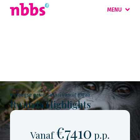
MENU
Rondreis
Oeganda & Rwanda
8-daagse privé-safari vanuit Kigali
Rwanda Highlights
€7410
Vanaf
p.p.