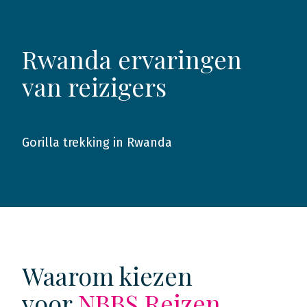
Rwanda ervaringen
van reizigers
Gorilla trekking in Rwanda
2016
Waarom kiezen
voor
NBBS Reizen