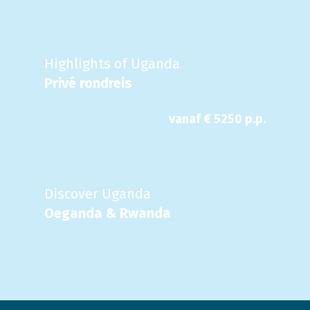
Highlights of Uganda
Privé rondreis
vanaf €
5250
p.p.
Discover Uganda
Oeganda & Rwanda