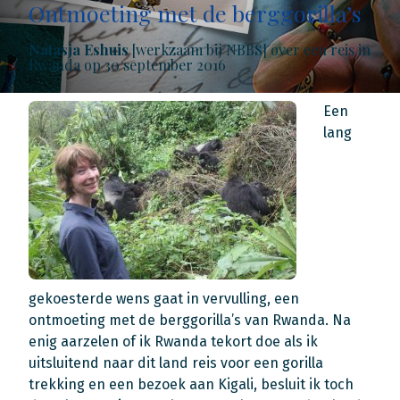
Ontmoeting met de berggorilla’s
Natasja Eshuis
[werkzaam bij NBBS] over een reis in
Rwanda op 30 september 2016
Een
lang
gekoesterde wens gaat in vervulling, een
ontmoeting met de berggorilla’s van Rwanda. Na
enig aarzelen of ik Rwanda tekort doe als ik
uitsluitend naar dit land reis voor een gorilla
trekking en een bezoek aan Kigali, besluit ik toch