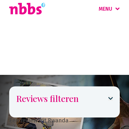
MENU
Reizigers
vertellen
Reviews filteren
Een review uit Rwanda