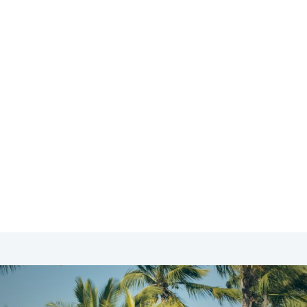
SA & Canada
Midden- & Zuid-Amerika
Australië | Nieuw
 Réunion