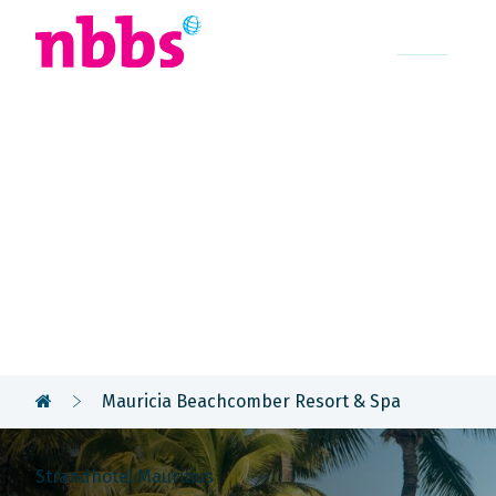
Afrika
Azië
U
Rondreis
Mauritius &
Mauricia Beachcomber Resort & Spa
Strandhotel Mauritius