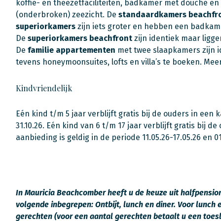
koffie- en theezetfaciliteiten, badkamer met douche en 
(onderbroken) zeezicht. De
standaardkamers beachfr
superiorkamers
zijn iets groter en hebben een badkame
De
superiorkamers beachfront
zijn identiek maar ligge
De
familie appartementen
met twee slaapkamers zijn i
tevens honeymoonsuites, lofts en villa’s te boeken. Meer
Kindvriendelijk
Eén kind t/m 5 jaar verblijft gratis bij de ouders in een 
31.10.26. Eén kind van 6 t/m 17 jaar verblijft gratis bij
aanbieding is geldig in de periode 11.05.26-17.05.26 en 0
In Mauricia Beachcomber heeft u de keuze uit halfpension en
volgende inbegrepen: Ontbijt, lunch en diner. Voor lunch e
gerechten (voor een aantal gerechten betaalt u een toesla