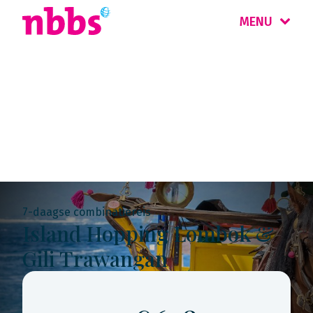
MENU
Rondreis
Indonesië
7-daagse combinatiereis
Island Hopping Lombok &
Gili Trawangan